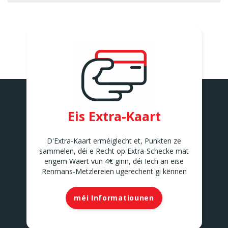
POMMERLOCH
SANDWEILER
Rue du Luxembourg Op der
Hokaul Bâtiment C
SANDWEILER
Eis Extra-Kaart
D'Extra-Kaart erméiglecht et, Punkten ze
sammelen, déi e Recht op Extra-Schecke mat
engem Wäert vun 4€ ginn, déi Iech an eise
Renmans-Metzlereien ugerechent gi kënnen
méi Informatiounen