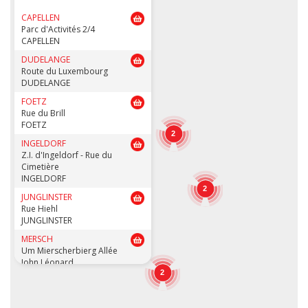
CAPELLEN
Parc d'Activités 2/4
CAPELLEN
DUDELANGE
Route du Luxembourg
DUDELANGE
FOETZ
Rue du Brill
FOETZ
2
INGELDORF
Z.I. d'Ingeldorf - Rue du
Cimetière
INGELDORF
2
JUNGLINSTER
Rue Hiehl
JUNGLINSTER
MERSCH
Um Mierscherbierg Allée
John Léonard
MERSCH
2
POMMERLOCH
Rue de Bastogne 6