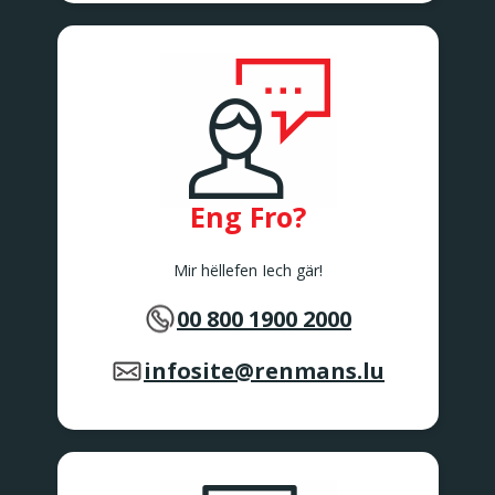
Eng Fro?
Mir hëllefen Iech gär!
00 800 1900 2000
infosite@renmans.lu