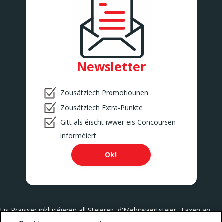
Newsletter
Zousätzlech Promotiounen
Zousätzlech Extra-Punkte
Gitt als éischt iwwer eis Concoursen
informéiert
Ok!
Eis Präisser inkludéieren all Steieren, d'Mehrwäertsteier, Taxen an
Servicer.