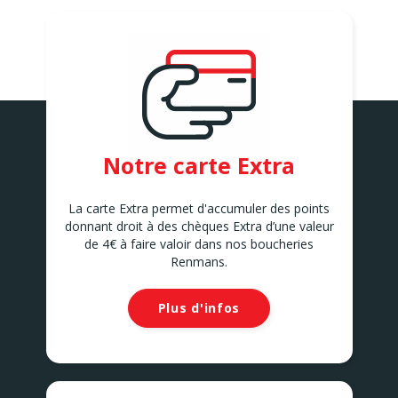
POMMERLOCH
Rue de Bastogne 6
POMMERLOCH
SANDWEILER
Rue du Luxembourg Op der
Hokaul Bâtiment C
SANDWEILER
Notre carte Extra
La carte Extra permet d'accumuler des points
donnant droit à des chèques Extra d’une valeur
de 4€ à faire valoir dans nos boucheries
Renmans.
Plus d'infos