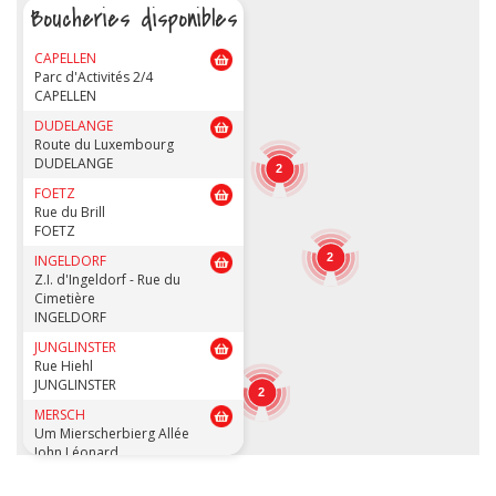
Boucheries disponibles
CAPELLEN
Parc d'Activités 2/4
CAPELLEN
DUDELANGE
Route du Luxembourg
DUDELANGE
2
FOETZ
Rue du Brill
FOETZ
2
INGELDORF
Z.I. d'Ingeldorf - Rue du
Cimetière
INGELDORF
JUNGLINSTER
Rue Hiehl
JUNGLINSTER
2
MERSCH
Um Mierscherbierg Allée
John Léonard
MERSCH