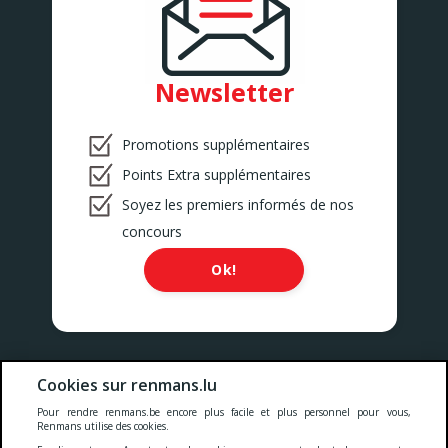
Newsletter
Promotions supplémentaires
Points Extra supplémentaires
Soyez les premiers informés de nos
concours
Ok!
Nos prix comprennent toutes les taxes, la TVA, les droits et les
Cookies sur renmans.lu
services.
Pour rendre renmans.be encore plus facile et plus personnel pour vous,
Renmans utilise des cookies.
Cookies
-
Confidentialité
-
Conditions générales
-