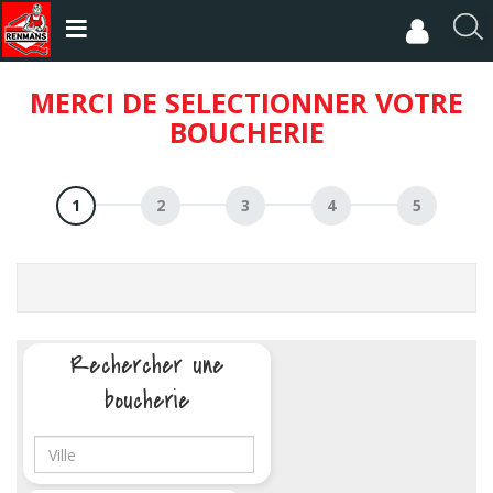
Aller
au
R
contenu
e
principal
c
MERCI DE SELECTIONNER VOTRE
h
BOUCHERIE
e
r
c
h
e
r
Rechercher une
boucherie