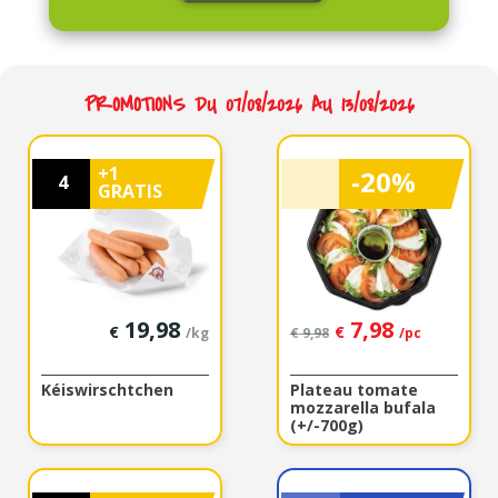
À bientôt dans votre boucherie préférée !
PROMOTIONS DU 07/08/2026 AU 13/08/2026
+1
-20%
4
GRATIS
19,98
7,98
€
€
/kg
€
9,98
/pc
Kéiswirschtchen
Plateau tomate
mozzarella bufala
(+/-700g)