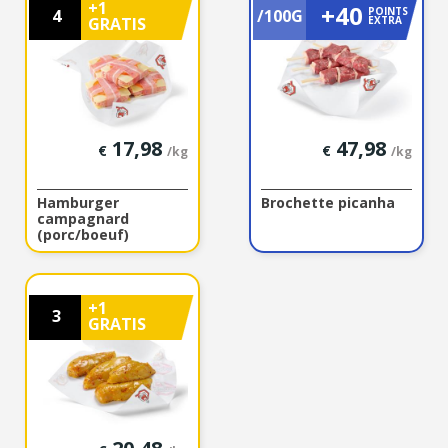
+1
+40
POINTS
4
/100G
GRATIS
EXTRA
17,98
47,98
€
€
/kg
/kg
Hamburger
Brochette picanha
campagnard
(porc/boeuf)
+1
3
GRATIS