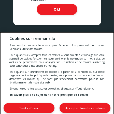
Ok!
Nos prix comprennent toutes les taxes, la TVA, les droits et les
Cookies sur renmans.lu
services.
Pour rendre renmans.be encore plus facile et plus personnel pour vous,
Renmans utilise des cookies.
Cookies
-
Confidentialité
-
Conditions générales
-
En cliquant sur « Accepter tous les cookies », vous acceptez le stockage sur votre
appareil de cookies fonctionnels pour améliorer la navigation sur notre site, de
cookies de performance pour analyser son utilisation et de cookies marketing
pour contribuer à nos efforts marketing.
Deklaratioun zur Barrierefräiheet
En cliquant sur «Paramétrer les cookies » à partir de la bannière ou sur notre
page relative à notre politique de cookies, vous pouvez à tout moment activer ou
désactiver les cookies qui ne sont pas strictement nécessaires pour le bon
fonctionnement de notre site web.
© 2026 Viande Luxembourg S.A.
Si vous ne souhaitez pas activer de cookies, cliquez sur «Tout refuser ».
4 Rue Henri M. Schnadt
2530 Luxembourg
En savoir plus à ce sujet dans notre politique de cookies
TVA: LU15083165
IBAN: LU66 0030 5265 0422 0000
Tout refuser
Accepter tous les cookies