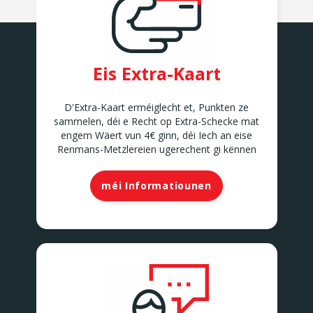
Eis Extra-Kaart
D'Extra-Kaart erméiglecht et, Punkten ze
sammelen, déi e Recht op Extra-Schecke mat
engem Wäert vun 4€ ginn, déi Iech an eise
Renmans-Metzlereien ugerechent gi kënnen
méi Informatiounen