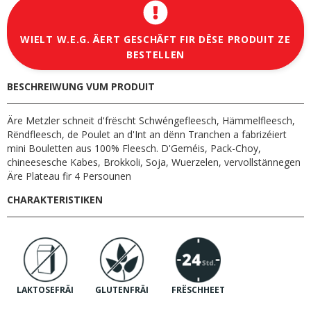
WIELT W.E.G. ÄERT GESCHÄFT FIR DËSE PRODUIT ZE
BESTELLEN
BESCHREIWUNG VUM PRODUIT
Äre Metzler schneit d'frëscht Schwéngefleesch, Hämmelfleesch,
Rëndfleesch, de Poulet an d'Int an dënn Tranchen a fabrizéiert
mini Bouletten aus 100% Fleesch. D'Geméis, Pack-Choy,
chineesesche Kabes, Brokkoli, Soja, Wuerzelen, vervollstännegen
Äre Plateau fir 4 Persounen
CHARAKTERISTIKEN
LAKTOSEFRÄI
GLUTENFRÄI
FRËSCHHEET