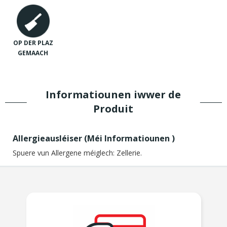
OP DER PLAZ
GEMAACH
Informatiounen iwwer de
Produit
Allergieausléiser (
Méi Informatiounen
)
Spuere vun Allergene méiglech:
Zellerie.