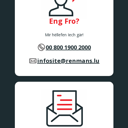
Eng Fro?
Mir hëllefen Iech gär!
00 800 1900 2000
infosite@renmans.lu