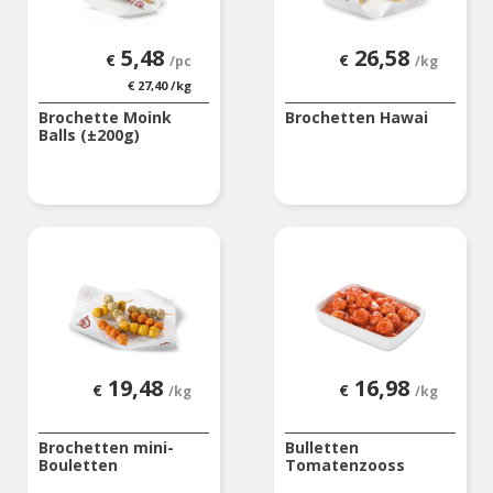
5,48
26,58
€
€
/pc
/kg
€
27,40
/kg
Brochette Moink
Brochetten Hawai
Balls (±200g)
19,48
16,98
€
€
/kg
/kg
Brochetten mini-
Bulletten
Bouletten
Tomatenzooss