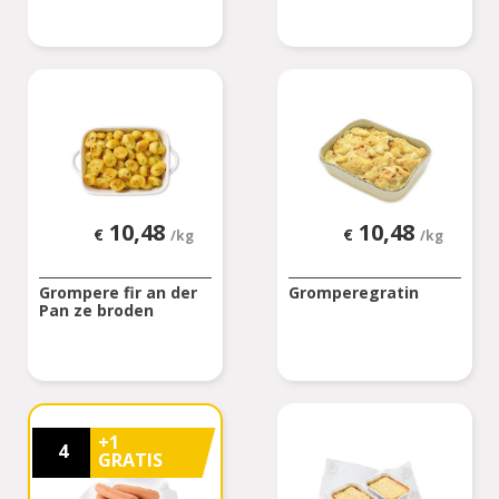
10,48
10,48
€
€
/kg
/kg
Grompere fir an der
Gromperegratin
Pan ze broden
+1
4
GRATIS