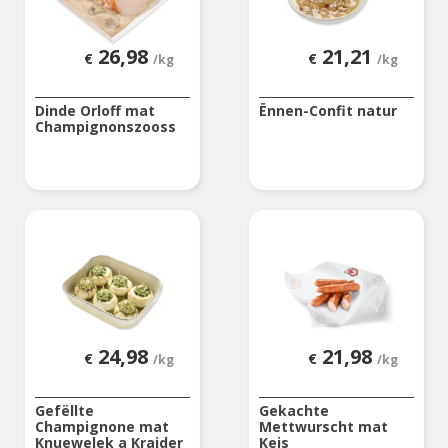
26,98
21,21
€
€
/kg
/kg
Dinde Orloff mat
Ënnen-Confit natur
Champignonszooss
24,98
21,98
€
€
/kg
/kg
Gefëllte
Gekachte
Champignone mat
Mettwurscht mat
Knuewelek a Kraider
Keis