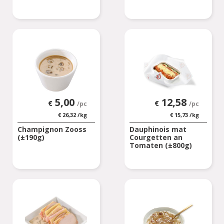
5,00
12,58
€
€
/pc
/pc
€
26,32
/kg
€
15,73
/kg
Champignon Zooss
Dauphinois mat
(±190g)
Courgetten an
Tomaten (±800g)