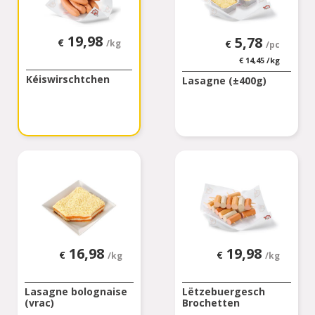
19,98
5,78
€
€
/kg
/pc
€
14,45
/kg
Kéiswirschtchen
Lasagne (±400g)
16,98
19,98
€
€
/kg
/kg
Lasagne bolognaise
Lëtzebuergesch
(vrac)
Brochetten