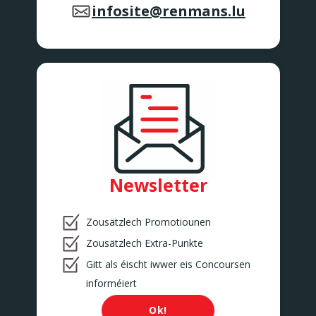
infosite@renmans.lu
Newsletter
Zousätzlech Promotiounen
Zousätzlech Extra-Punkte
Gitt als éischt iwwer eis Concoursen
informéiert
Ok!