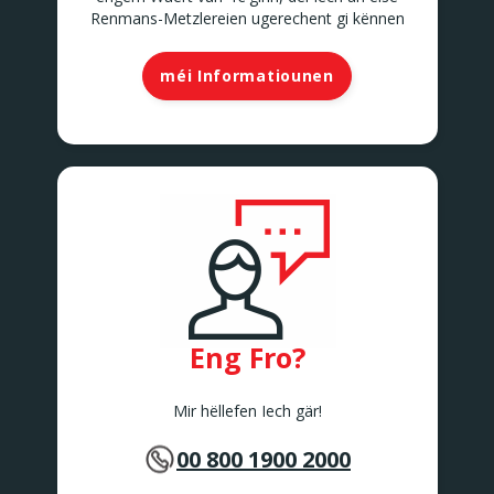
Renmans-Metzlereien ugerechent gi kënnen
méi Informatiounen
Eng Fro?
Mir hëllefen Iech gär!
00 800 1900 2000