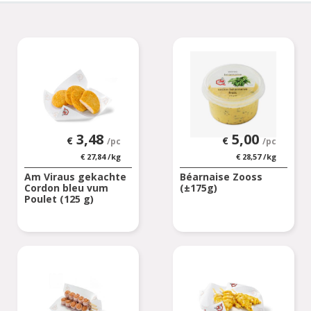
3,48
5,00
€
€
/pc
/pc
€
27,84
/kg
€
28,57
/kg
Am Viraus gekachte
Béarnaise Zooss
Cordon bleu vum
(±175g)
Poulet (125 g)