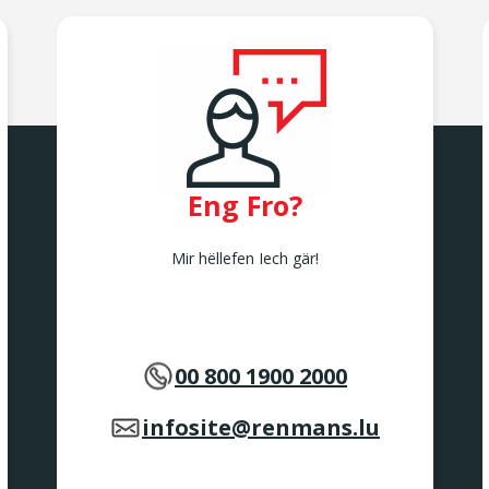
Eng Fro?
Mir hëllefen Iech gär!
00 800 1900 2000
infosite@renmans.lu