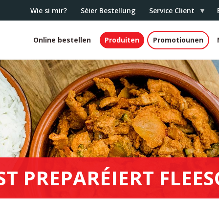
Wie si mir?
Séier Bestellung
Service Client
Online bestellen
Produiten
Promotiounen
White
header
ST PREPARÉIERT FLEE