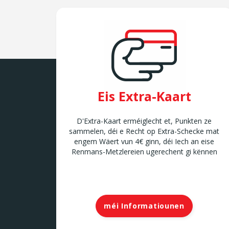
Eis Extra-Kaart
D'Extra-Kaart erméiglecht et, Punkten ze
sammelen, déi e Recht op Extra-Schecke mat
engem Wäert vun 4€ ginn, déi Iech an eise
Renmans-Metzlereien ugerechent gi kënnen
méi Informatiounen