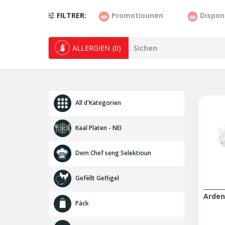
FILTRER
Promotiounen
Dispon
ALLERGIEN
(0)
All d'Kategorien
Kaal Platen - NEI
Dem Chef seng Selektioun
Gefëllt Gefligel
Arden
Päck