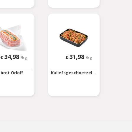
34,98
31,98
€
€
/kg
/kg
sbrot Orloff
Kallefsgeschnetzel...
e