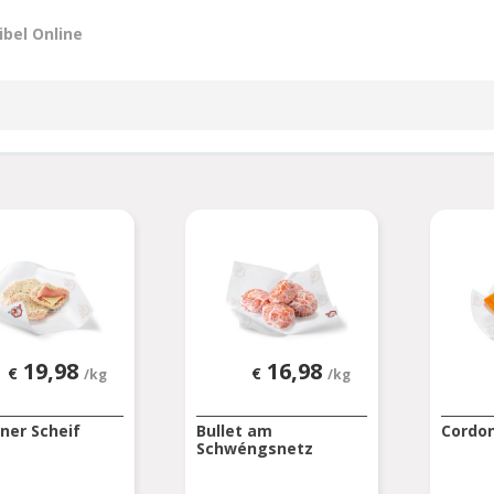
ibel Online
19,98
16,98
€
€
/kg
/kg
ner Scheif
Bullet am
Cordon
Schwéngsnetz