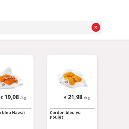
19,98
21,98
€
€
/kg
/kg
 bleu Hawaï
Cordon bleu vu
Poulet