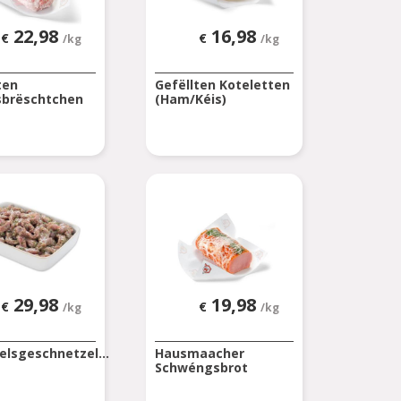
22,98
16,98
€
€
/kg
/kg
ten
Gefëllten Koteletten
sbrëschtchen
(Ham/Kéis)
29,98
19,98
€
€
/kg
/kg
lsgeschnetzel...
Hausmaacher
Schwéngsbrot