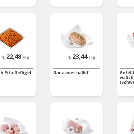
22,48
23,44
€
€
/kg
/kg
h Pita Gefligel
Ganz oder hallef
Gefëll
vu Sch
(Schwe