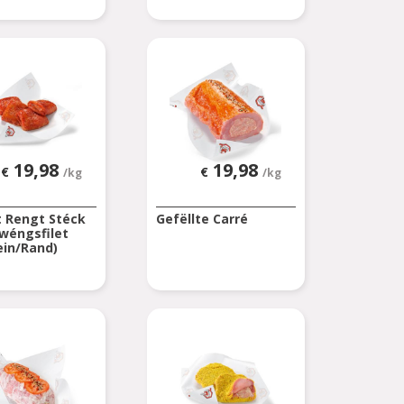
19,98
19,98
€
€
/kg
/kg
t Rengt Stéck
Gefëllte Carré
wéngsfilet
in/Rand)