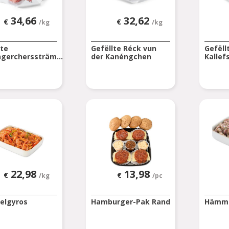
34,66
32,62
€
€
/kg
/kg
lte
Gefëllte Réck vun
Gefëll
gercherssträm...
der Kanéngchen
Kallef
22,98
13,98
€
€
/kg
/pc
gelgyros
Hamburger-Pak Rand
Hämme