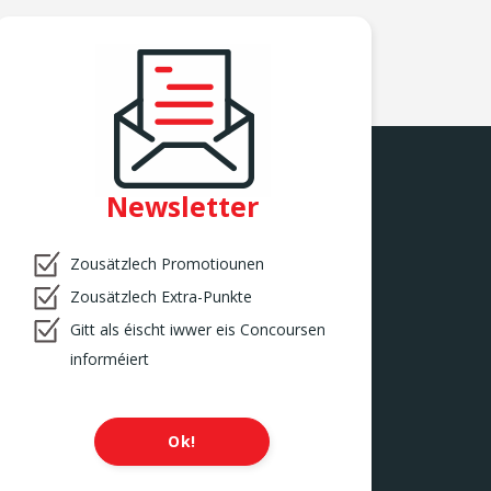
Newsletter
Zousätzlech Promotiounen
Zousätzlech Extra-Punkte
Gitt als éischt iwwer eis Concoursen
informéiert
Ok!