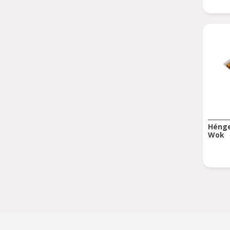
Hénge
Wok
Pagina