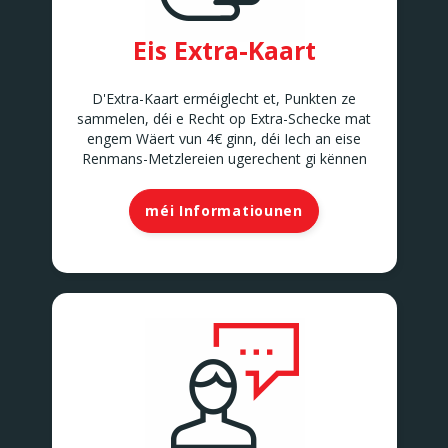
Eis Extra-Kaart
D'Extra-Kaart erméiglecht et, Punkten ze
sammelen, déi e Recht op Extra-Schecke mat
engem Wäert vun 4€ ginn, déi Iech an eise
Renmans-Metzlereien ugerechent gi kënnen
méi Informatiounen