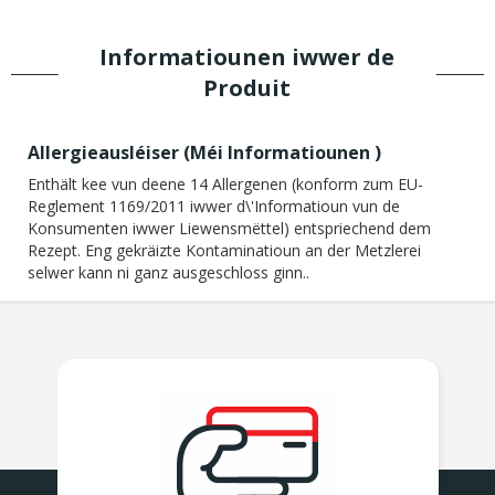
Informatiounen iwwer de
Produit
Allergieausléiser (
Méi Informatiounen
)
Enthält kee vun deene 14 Allergenen (konform zum EU-
Reglement 1169/2011 iwwer d\'Informatioun vun de
Konsumenten iwwer Liewensmëttel) entspriechend dem
Rezept. Eng gekräizte Kontaminatioun an der Metzlerei
selwer kann ni ganz ausgeschloss ginn..