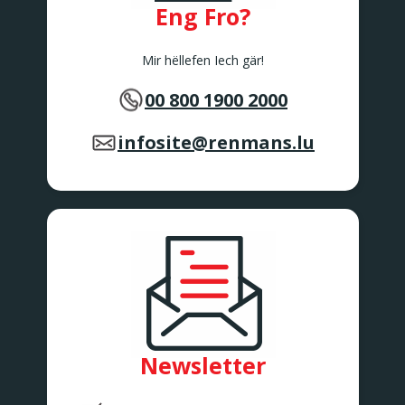
Eng Fro?
Mir hëllefen Iech gär!
00 800 1900 2000
infosite@renmans.lu
Newsletter