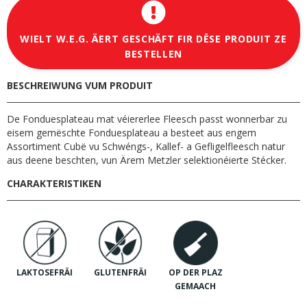
WIELT W.E.G. ÄERT GESCHÄFT FIR DËSE PRODUIT ZE
BESTELLEN
BESCHREIWUNG VUM PRODUIT
De Fonduesplateau mat véiererlee Fleesch passt wonnerbar zu
eisem gemëschte Fonduesplateau a besteet aus engem
Assortiment Cubë vu Schwéngs-, Kallef- a Gefligelfleesch natur
aus deene beschten, vun Ärem Metzler selektionéierte Stécker.
CHARAKTERISTIKEN
LAKTOSEFRÄI
GLUTENFRÄI
OP DER PLAZ
GEMAACH