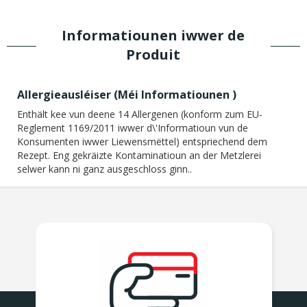
Informatiounen iwwer de
Produit
Allergieausléiser (
Méi Informatiounen
)
Enthält kee vun deene 14 Allergenen (konform zum EU-
Reglement 1169/2011 iwwer d\'Informatioun vun de
Konsumenten iwwer Liewensmëttel) entspriechend dem
Rezept. Eng gekräizte Kontaminatioun an der Metzlerei
selwer kann ni ganz ausgeschloss ginn..