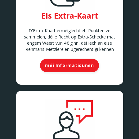
Eis Extra-Kaart
D'Extra-Kaart erméiglecht et, Punkten ze
sammelen, déi e Recht op Extra-Schecke mat
engem Wäert vun 4€ ginn, déi Iech an eise
Renmans-Metzlereien ugerechent gi kënnen
méi Informatiounen