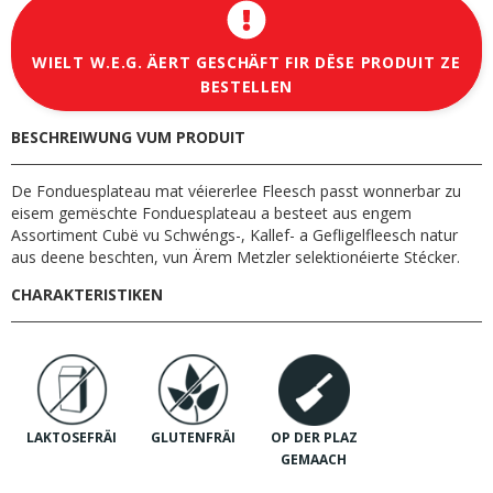
WIELT W.E.G. ÄERT GESCHÄFT FIR DËSE PRODUIT ZE
BESTELLEN
BESCHREIWUNG VUM PRODUIT
De Fonduesplateau mat véiererlee Fleesch passt wonnerbar zu
eisem gemëschte Fonduesplateau a besteet aus engem
Assortiment Cubë vu Schwéngs-, Kallef- a Gefligelfleesch natur
aus deene beschten, vun Ärem Metzler selektionéierte Stécker.
CHARAKTERISTIKEN
LAKTOSEFRÄI
GLUTENFRÄI
OP DER PLAZ
GEMAACH