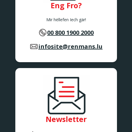
Eng Fro?
Mir hëllefen Iech gär!
00 800 1900 2000
infosite@renmans.lu
Newsletter