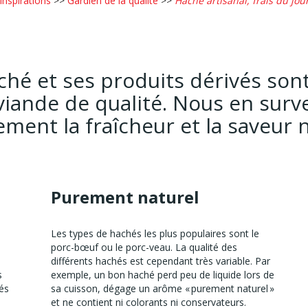
Inspirations
>>
Gardien de la qualité
>>
Haché artisanal, frais du jou
hé et ses produits dérivés son
viande de qualité. Nous en surve
ement la fraîcheur et la saveur n
Purement naturel
Les types de hachés les plus populaires sont le
porc-bœuf ou le porc-veau. La qualité des
différents hachés est cependant très variable. Par
s
exemple, un bon haché perd peu de liquide lors de
és
sa cuisson, dégage un arôme « purement naturel »
et ne contient ni colorants ni conservateurs.