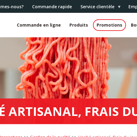
mmes-nous?
Commande rapide
Service clientèle
Emp
Commande en ligne
Produits
Promotions
Bo
White
header
 ARTISANAL, FRAIS D