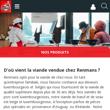
Aller
au
R
contenu
e
principal
c
h
e
r
c
h
e
NOS PRODUITS
r
D’où vient la viande vendue chez Renmans ?
Renmans opte pour la viande de chez nous. En tant
qu’entreprise familiale, nous faisons confiance aux éleveurs
luxembourgeois et belges qui nous fournissent de la viande de
qualité supérieure depuis plus de 30 ans déjà. Nos viandes de
porc sont luxembourgeoises, notre viande de bœuf et de veau
est belge et luxembourgeoise, à l’exception parfois de pièces
plus spéciales en provenance d’Uruguay ou d’Irelande. Notre