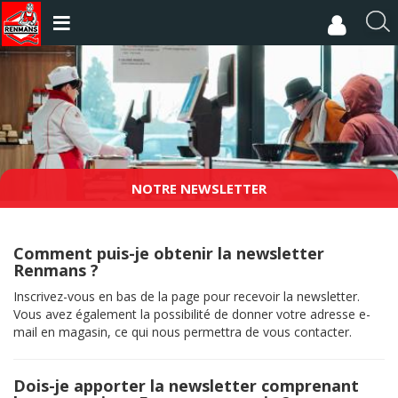
Aller
au
R
contenu
e
principal
c
h
e
r
c
h
e
NOTRE NEWSLETTER
r
Comment puis-je obtenir la newsletter
Renmans ?
Inscrivez-vous en bas de la page pour recevoir la newsletter.
Vous avez également la possibilité de donner votre adresse e-
mail en magasin, ce qui nous permettra de vous contacter.
Dois-je apporter la newsletter comprenant