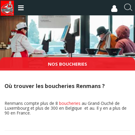
Aller
au
R
contenu
e
principal
c
h
e
r
c
h
e
NOS BOUCHERIES
r
Où trouver les boucheries Renmans ?
Renmans compte plus de 8
boucheries
au Grand-Duché de
Luxembourg et plus de 300 en Belgique et au. Il y en a plus de
90 en France.