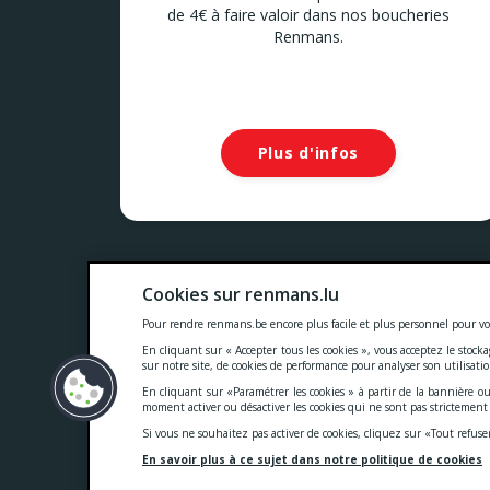
de 4€ à faire valoir dans nos boucheries
Renmans.
Plus d'infos
Nos prix comprennent toutes les taxes, la TVA, les droits
Cookies sur renmans.lu
Cookies
-
Confidentialité
-
Conditions généra
Pour rendre renmans.be encore plus facile et plus personnel pour vo
En cliquant sur « Accepter tous les cookies », vous acceptez le stock
sur notre site, de cookies de performance pour analyser son utilisati
En cliquant sur «Paramétrer les cookies » à partir de la bannière ou
moment activer ou désactiver les cookies qui ne sont pas strictemen
Si vous ne souhaitez pas activer de cookies, cliquez sur «Tout refuse
En savoir plus à ce sujet dans notre politique de cookies