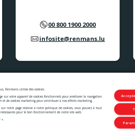
00 800 1900 2000
infosite@renmans.lu
 et les services.
les
-
Deklaratioun zur Barrierefräiheet
us, Renmans utilise des cookies.
Accepte
age sur votre appareil de cookies fonctionnels pour améliorer la navigation
© 2026 Viande Luxembourg S.A.
on et de cookies marketing pour contribuer à nos efforts marketing.
4 Rue Henri M. Schnadt
2530 Luxembourg
 sur notre page relative à notre politique de cookies, vous pouvez à tout
T
TVA: LU15083165
t nécessaires pour le bon fonctionnement de notre site web.
IBAN: LU66 0030 5265 0422 0000
r ».
Paramé