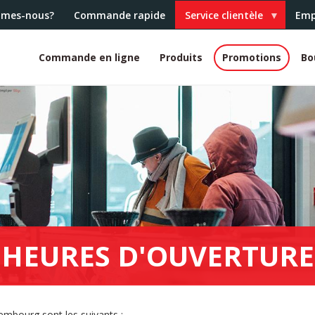
mmes-nous?
Commande rapide
Service clientèle
Emp
Commande en ligne
Produits
Promotions
Bo
White
header
HEURES D'OUVERTURE
mbourg sont les suivants :