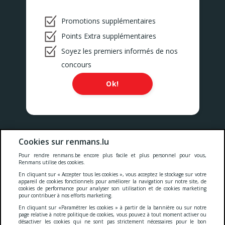
Promotions supplémentaires
Points Extra supplémentaires
Soyez les premiers informés de nos
concours
Ok!
Nos prix comprennent toutes les taxes, la TVA, les droits et les
Cookies sur renmans.lu
services.
Pour rendre renmans.be encore plus facile et plus personnel pour vous,
Renmans utilise des cookies.
Cookies
-
Confidentialité
-
Conditions générales
-
En cliquant sur « Accepter tous les cookies », vous acceptez le stockage sur votre
appareil de cookies fonctionnels pour améliorer la navigation sur notre site, de
cookies de performance pour analyser son utilisation et de cookies marketing
pour contribuer à nos efforts marketing.
Deklaratioun zur Barrierefräiheet
En cliquant sur «Paramétrer les cookies » à partir de la bannière ou sur notre
page relative à notre politique de cookies, vous pouvez à tout moment activer ou
désactiver les cookies qui ne sont pas strictement nécessaires pour le bon