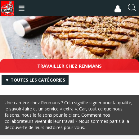
Aller
au
R
contenu
e
principal
c
h
e
r
c
h
e
TRAVAILLER CHEZ RENMANS
r
▼ TOUTES LES CATÉGORIES
Une carrière chez Renmans ? Cela signifie signer pour la qualité,
le savoir-faire et un service « extra ». Car, tout ce que nous
faisons, nous le faisons pour le client. Comment nos
collaborateurs vivent-ils leur travail ? Nous sommes partis à la
découverte de leurs histoires pour vous.