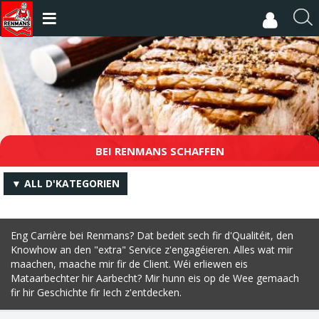
Skip
to
S
main
i
content
c
h
n
o
BEI RENMANS SCHAFFEN
▼ ALL D'KATEGORIEN
Eng Carrière bei Renmans? Dat bedeit sech fir d'Qualitéit, den
Knowhow an den "extra" Service z'engagéieren. Alles wat mir
maachen, maache mir fir de Client. Wéi erliewen eis
Mataarbechter hir Aarbecht? Mir hunn eis op de Wee gemaach
fir hir Geschichte fir Iech z'entdecken.