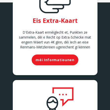
Eis Extra-Kaart
D'Extra-Kaart erméiglecht et, Punkten ze
sammelen, déi e Recht op Extra-Schecke mat
engem Wäert vun 4€ ginn, déi Iech an eise
Renmans-Metzlereien ugerechent gi kënnen
méi Informatiounen