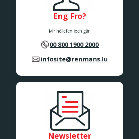
Eng Fro?
Mir hëllefen Iech gär!
00 800 1900 2000
infosite@renmans.lu
Newsletter