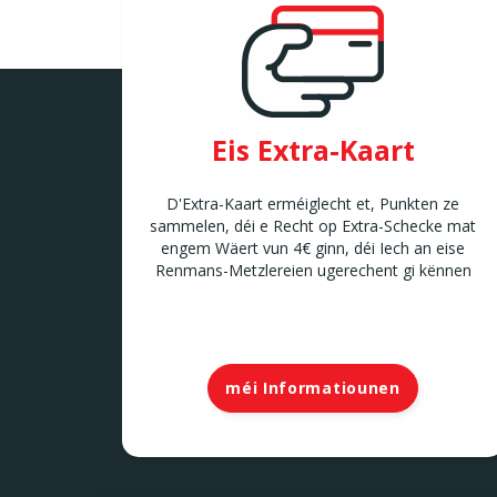
Eis Extra-Kaart
D'Extra-Kaart erméiglecht et, Punkten ze
sammelen, déi e Recht op Extra-Schecke mat
engem Wäert vun 4€ ginn, déi Iech an eise
Renmans-Metzlereien ugerechent gi kënnen
méi Informatiounen