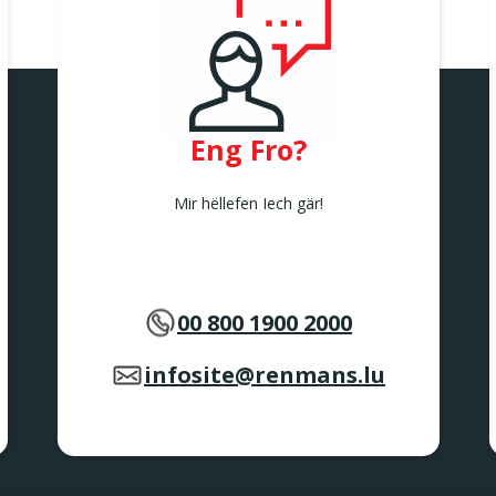
Eng Fro?
Mir hëllefen Iech gär!
00 800 1900 2000
infosite@renmans.lu