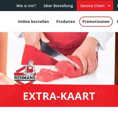
Wie si mir?
Séier Bestellung
Service Client
Online bestellen
Produiten
Promotiounen
White
header
EXTRA-KAART