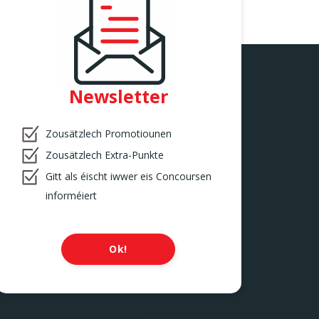
Newsletter
Zousätzlech Promotiounen
Zousätzlech Extra-Punkte
Gitt als éischt iwwer eis Concoursen
informéiert
Ok!