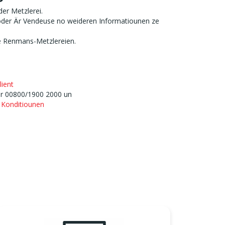
 der Metzlerei.
 oder Är Vendeuse no weideren Informatiounen ze
le Renmans-Metzlereien.
lient
er 00800/1900 2000 un
 Konditiounen