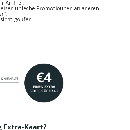
ir Är Trei.
un eisen übleche Promotiounen an aneren
er".
esicht goufen.
g Extra-Kaart?