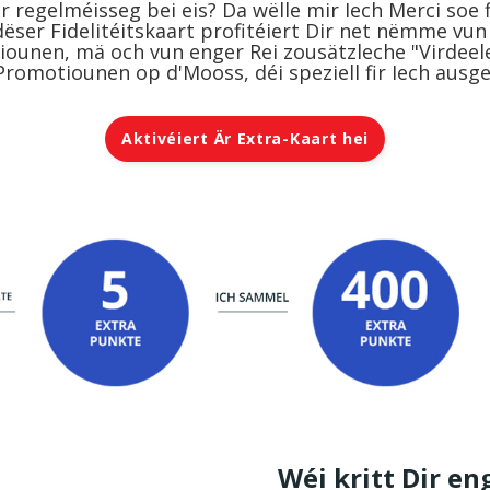
regelméisseg bei eis? Da wëlle mir Iech Merci soe f
dëser Fidelitéitskaart profitéiert Dir net nëmme v
iounen, mä och vun enger Rei zousätzleche "Virdeel
 Promotiounen op d'Mooss, déi speziell fir Iech ausg
Aktivéiert Är Extra-Kaart hei
Wéi kritt Dir en