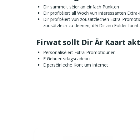
Dir sammelt séier an einfach Punkten
Dir profitéiert all Woch vun interessanten Ext
Dir profitéiert vun zousätzlechen Extra-Promo
zousätzlech zu deenen, déi Dir am Folder fannt
Firwat sollt Dir Är Kaart ak
Personaliséiert Extra-Promotiounen
E Gebuertsdagscadeau
E perséinleche Kont um Internet