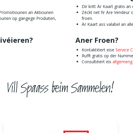
Dir kritt Är Kaart gratis an
ra-Promotiounen an Aktiounen
Zéckt net fir Äre Vendeur
tiounen op gängege Produiten,
froen.
.
Är Kaart ass valabel an al
tivéieren?
Aner Froen?
Kontaktéiert eise
Service C
Rufft gratis op der Numm
Consultéiert eis
allgemeng