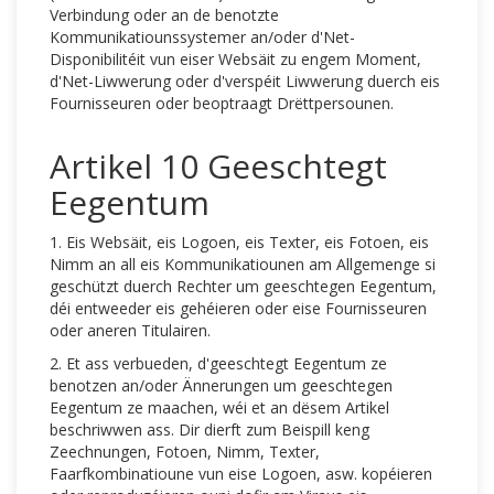
Verbindung oder an de benotzte
Kommunikatiounssystemer an/oder d'Net-
Disponibilitéit vun eiser Websäit zu engem Moment,
d'Net-Liwwerung oder d'verspéit Liwwerung duerch eis
Fournisseuren oder beoptraagt Drëttpersounen.
Artikel 10 Geeschtegt
Eegentum
1. Eis Websäit, eis Logoen, eis Texter, eis Fotoen, eis
Nimm an all eis Kommunikatiounen am Allgemenge si
geschützt duerch Rechter um geeschtegen Eegentum,
déi entweeder eis gehéieren oder eise Fournisseuren
oder aneren Titulairen.
2. Et ass verbueden, d'geeschtegt Eegentum ze
benotzen an/oder Ännerungen um geeschtegen
Eegentum ze maachen, wéi et an dësem Artikel
beschriwwen ass. Dir dierft zum Beispill keng
Zeechnungen, Fotoen, Nimm, Texter,
Faarfkombinatioune vun eise Logoen, asw. kopéieren