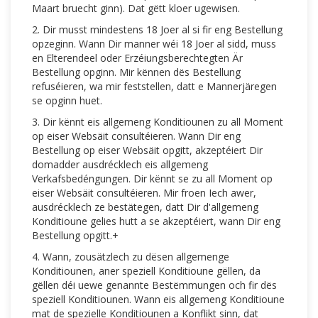
Maart bruecht ginn). Dat gëtt kloer ugewisen.
2. Dir musst mindestens 18 Joer al si fir eng Bestellung
opzeginn. Wann Dir manner wéi 18 Joer al sidd, muss
en Elterendeel oder Erzéiungsberechtegten Är
Bestellung opginn. Mir kënnen dës Bestellung
refuséieren, wa mir feststellen, datt e Mannerjäregen
se opginn huet.
3. Dir kënnt eis allgemeng Konditiounen zu all Moment
op eiser Websäit consultéieren. Wann Dir eng
Bestellung op eiser Websäit opgitt, akzeptéiert Dir
domadder ausdrécklech eis allgemeng
Verkafsbedéngungen. Dir kënnt se zu all Moment op
eiser Websäit consultéieren. Mir froen Iech awer,
ausdrécklech ze bestätegen, datt Dir d'allgemeng
Konditioune gelies hutt a se akzeptéiert, wann Dir eng
Bestellung opgitt.+
4. Wann, zousätzlech zu dësen allgemenge
Konditiounen, aner speziell Konditioune gëllen, da
gëllen déi uewe genannte Bestëmmungen och fir dës
speziell Konditiounen. Wann eis allgemeng Konditioune
mat de spezielle Konditiounen a Konflikt sinn, dat