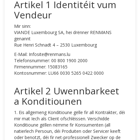
Artikel 1 Identitéit vum
Vendeur
Mir sinn:
VIANDE Luxembourg SA, hei drënner RENMANS
genannt
Rue Henri Schnadt 4 – 2530 Luxembourg
E-Mail: Infosite@renmans.lu
Telefonsnummer: 00 800 1900 2000
Firmennummer: 15083165
Kontosnummer: LU66 0030 5265 0422 0000
Artikel 2 Uwennbarkeet
a Konditiounen
1. Eis allgemeng Konditioune gëlle fir all Kontrakter, déi
mir mat Iech als Client ofschléissen. Verschidde
Konditioune gëllen nëmme fir Konsumenten (all
natierlech Persoun, déi Produiten oder Servicer keeft
oder benotzt, déi fir net-professionell Zwecker op de