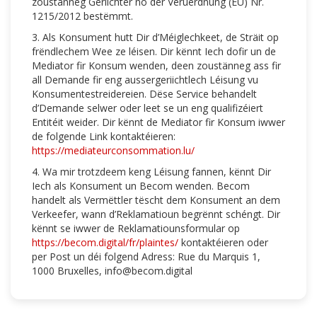
zoustänneg Geriichter no der Veruerdnung (EU) Nr.
1215/2012 bestëmmt.
3. Als Konsument hutt Dir d’Méiglechkeet, de Sträit op
frëndlechem Wee ze léisen. Dir kënnt Iech dofir un de
Mediator fir Konsum wenden, deen zoustänneg ass fir
all Demande fir eng aussergeriichtlech Léisung vu
Konsumentestreidereien. Dëse Service behandelt
d’Demande selwer oder leet se un eng qualifizéiert
Entitéit weider. Dir kënnt de Mediator fir Konsum iwwer
de folgende Link kontaktéieren:
https://mediateurconsommation.lu/
4. Wa mir trotzdeem keng Léisung fannen, kënnt Dir
Iech als Konsument un Becom wenden. Becom
handelt als Vermëttler tëscht dem Konsument an dem
Verkeefer, wann d’Reklamatioun begrënnt schéngt. Dir
kënnt se iwwer de Reklamatiounsformular op
https://becom.digital/fr/plaintes/
kontaktéieren oder
per Post un déi folgend Adress: Rue du Marquis 1,
1000 Bruxelles, info@becom.digital