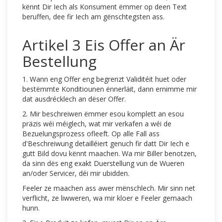
kënnt Dir Iech als Konsument ëmmer op deen Text
beruffen, dee fir Iech am gënschtegsten ass.
Artikel 3 Eis Offer an Är
Bestellung
1. Wann eng Offer eng begrenzt Validitéit huet oder
bestëmmte Konditiounen ënnerläit, dann ernimme mir
dat ausdrécklech an dëser Offer.
2. Mir beschreiwen ëmmer esou komplett an esou
präzis wéi méiglech, wat mir verkafen a wéi de
Bezuelungsprozess ofleeft. Op alle Fall ass
d'Beschreiwung detailléiert genuch fir datt Dir Iech e
gutt Bild dovu kënnt maachen. Wa mir Biller benotzen,
da sinn dës eng exakt Duerstellung vun de Wueren
an/oder Servicer, déi mir ubidden.
Feeler ze maachen ass awer mënschlech. Mir sinn net
verflicht, ze liwweren, wa mir kloer e Feeler gemaach
hunn.