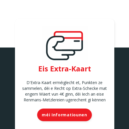
Eis Extra-Kaart
D'Extra-Kaart erméiglecht et, Punkten ze
sammelen, déi e Recht op Extra-Schecke mat
engem Wäert vun 4€ ginn, déi Iech an eise
Renmans-Metzlereien ugerechent gi kënnen
méi Informatiounen