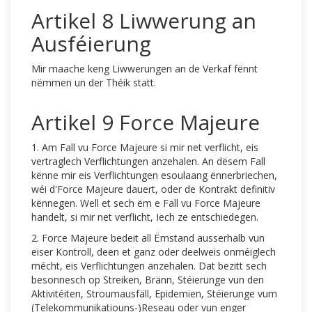
Artikel 8 Liwwerung an
Ausféierung
Mir maache keng Liwwerungen an de Verkaf fënnt
nëmmen un der Théik statt.
Artikel 9 Force Majeure
1. Am Fall vu Force Majeure si mir net verflicht, eis
vertraglech Verflichtungen anzehalen. An dësem Fall
kënne mir eis Verflichtungen esoulaang ënnerbriechen,
wéi d'Force Majeure dauert, oder de Kontrakt definitiv
kënnegen. Well et sech ëm e Fall vu Force Majeure
handelt, si mir net verflicht, Iech ze entschiedegen.
2. Force Majeure bedeit all Ëmstand ausserhalb vun
eiser Kontroll, deen et ganz oder deelweis onméiglech
mécht, eis Verflichtungen anzehalen. Dat bezitt sech
besonnesch op Streiken, Bränn, Stéierunge vun den
Aktivitéiten, Stroumausfäll, Epidemien, Stéierunge vum
(Telekommunikatiouns-)Reseau oder vun enger