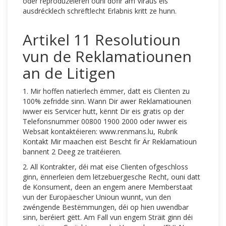
oder reproduzéieren ouni dofir am Viraus eis
ausdrécklech schrëftlecht Erlabnis kritt ze hunn.
Artikel 11 Resolutioun
vun de Reklamatiounen
an de Litigen
1. Mir hoffen natierlech ëmmer, datt eis Clienten zu
100% zefridde sinn. Wann Dir awer Reklamatiounen
iwwer eis Servicer hutt, kënnt Dir eis gratis op der
Telefonsnummer 00800 1900 2000 oder iwwer eis
Websäit kontaktéieren: www.renmans.lu, Rubrik
Kontakt Mir maachen eist Bescht fir Är Reklamatioun
bannent 2 Deeg ze traitéieren.
2. All Kontrakter, déi mat eise Clienten ofgeschloss
ginn, ënnerleien dem lëtzebuergesche Recht, ouni datt
de Konsument, deen an engem anere Memberstaat
vun der Europäescher Unioun wunnt, vun den
zwéngende Bestëmmungen, déi op hien uwendbar
sinn, beréiert gëtt. Am Fall vun engem Sträit ginn déi