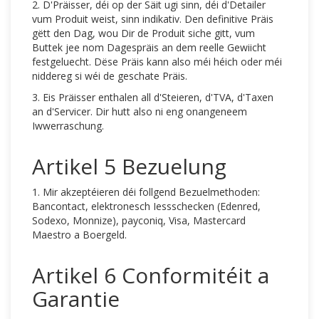
2. D'Präisser, déi op der Säit ugi sinn, déi d'Detailer
vum Produit weist, sinn indikativ. Den definitive Präis
gëtt den Dag, wou Dir de Produit siche gitt, vum
Buttek jee nom Dagespräis an dem reelle Gewiicht
festgeluecht. Dëse Präis kann also méi héich oder méi
niddereg si wéi de geschate Präis.
3. Eis Präisser enthalen all d'Steieren, d'TVA, d'Taxen
an d'Servicer. Dir hutt also ni eng onangeneem
Iwwerraschung.
Artikel 5 Bezuelung
1. Mir akzeptéieren déi follgend Bezuelmethoden:
Bancontact, elektronesch Iessschecken (Edenred,
Sodexo, Monnize), payconiq, Visa, Mastercard
Maestro a Boergeld.
Artikel 6 Conformitéit a
Garantie