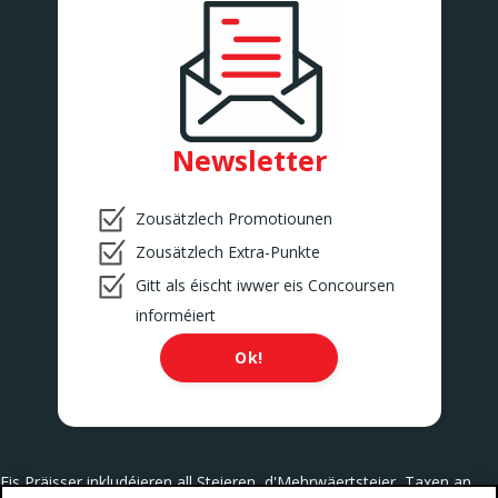
Newsletter
Zousätzlech Promotiounen
Zousätzlech Extra-Punkte
Gitt als éischt iwwer eis Concoursen
informéiert
Ok!
Eis Präisser inkludéieren all Steieren, d'Mehrwäertsteier, Taxen an