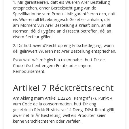
1. Mir garantéieren, datt eis Wueren Ärer Bestellung
entspriechen, ënner Berécksichtigung vun de
Spezifikatioune vum Produit. Mir garantéieren och, datt
eis Wueren all lëtzebuergesch Gesetzer anhalen, déi
am Moment vun Ärer Bestellung a Kraaft sinn, an all
Normen, déi d'Hygiène an d'Frëscht betreffen, déi an
eisem Secteur gëllen.
2. Dir hutt awer d'Recht op eng Entschiedegung, wann
déi geliwwert Wueren net Ärer Bestellung entspriechen.
Esou wäit wéi méiglech a raisonnabel, hutt Dir de
Choix tëschent engem Ersatz oder engem
Remboursement.
Artikel 7 Récktrëttsrecht
Am Aklang mam Artikel L.222-9, Paragraf (7), Punkt 4
vum Code de la consommation, hutt Dir eng
gesetzlech Récktrëttsfrist vu 14 Deeg. Dëst Recht gëllt
awer net fir Är Bestellung, well eis Produiten séier
kënne verschlechteren oder verfalen.