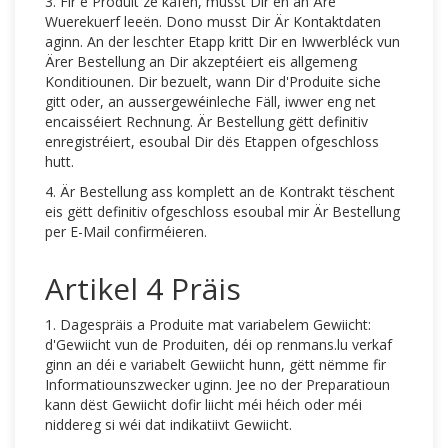
3. Fir e Produit ze kafen, musst Dir en an Äre
Wuerekuerf leeën. Dono musst Dir Är Kontaktdaten
aginn. An der leschter Etapp kritt Dir en Iwwerbléck vun
Ärer Bestellung an Dir akzeptéiert eis allgemeng
Konditiounen. Dir bezuelt, wann Dir d'Produite siche
gitt oder, an aussergewéinleche Fäll, iwwer eng net
encaisséiert Rechnung. Är Bestellung gëtt definitiv
enregistréiert, esoubal Dir dës Etappen ofgeschloss
hutt.
4. Är Bestellung ass komplett an de Kontrakt tëschent
eis gëtt definitiv ofgeschloss esoubal mir Är Bestellung
per E-Mail confirméieren.
Artikel 4 Präis
1. Dagespräis a Produite mat variabelem Gewiicht:
d'Gewiicht vun de Produiten, déi op renmans.lu verkaf
ginn an déi e variabelt Gewiicht hunn, gëtt nëmme fir
Informatiounszwecker uginn. Jee no der Preparatioun
kann dëst Gewiicht dofir liicht méi héich oder méi
niddereg si wéi dat indikatiivt Gewiicht.