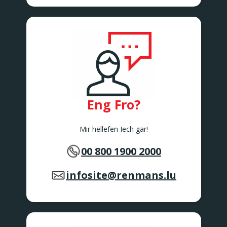
Eng Fro?
Mir hëllefen Iech gär!
00 800 1900 2000
infosite@renmans.lu