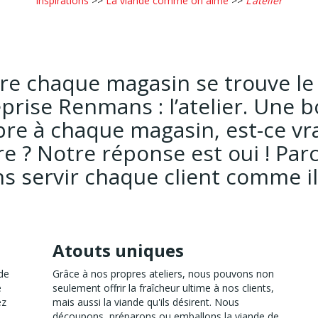
Inspirations
>>
La viande comme on aime
>>
L’atelier
re chaque magasin se trouve l
eprise Renmans : l’atelier. Une 
re à chaque magasin, est-ce v
re ? Notre réponse est oui ! Pa
s servir chaque client comme il
Atouts uniques
de
Grâce à nos propres ateliers, nous pouvons non
e
seulement offrir la fraîcheur ultime à nos clients,
ez
mais aussi la viande qu'ils désirent. Nous
découpons, préparons ou emballons la viande de