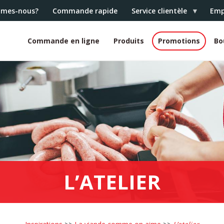
mmes-nous?
Commande rapide
Service clientèle
Emp
Commande en ligne
Produits
Promotions
Bo
White
header
L’ATELIER