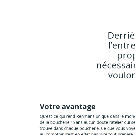
Derriè
l’entr
prop
nécessai
voulon
Votre avantage
Qu’est-ce qui rend Renmans unique dans le mon
de la boucherie ? Sans aucun doute l’atelier qui s
trouve dans chaque boucherie. Ce que vous voy
au comptoir n’est en effet pas livré tout préparé.