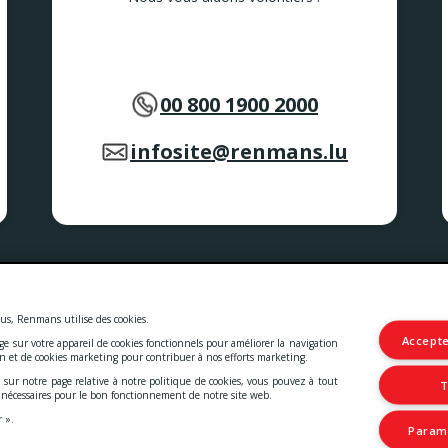
00 800 1900 2000
infosite@renmans.lu
 et les services.
les
-
Deklaratioun zur Barrierefräiheet
us, Renmans utilise des cookies.
Accepte
age sur votre appareil de cookies fonctionnels pour améliorer la navigation
© 2026 Viande Luxembourg S.A.
on et de cookies marketing pour contribuer à nos efforts marketing.
4 Rue Henri M. Schnadt
2530 Luxembourg
 sur notre page relative à notre politique de cookies, vous pouvez à tout
T
TVA: LU15083165
t nécessaires pour le bon fonctionnement de notre site web.
IBAN: LU66 0030 5265 0422 0000
r ».
Paramé