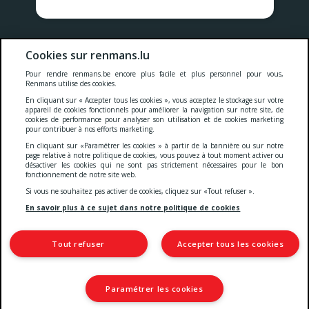
Nos prix comprennent toutes les taxes, la TVA, les droits et les
Cookies sur renmans.lu
services.
Pour rendre renmans.be encore plus facile et plus personnel pour vous,
Renmans utilise des cookies.
Cookies
-
Confidentialité
-
Conditions générales
-
En cliquant sur « Accepter tous les cookies », vous acceptez le stockage sur votre
appareil de cookies fonctionnels pour améliorer la navigation sur notre site, de
cookies de performance pour analyser son utilisation et de cookies marketing
pour contribuer à nos efforts marketing.
Deklaratioun zur Barrierefräiheet
En cliquant sur «Paramétrer les cookies » à partir de la bannière ou sur notre
page relative à notre politique de cookies, vous pouvez à tout moment activer ou
désactiver les cookies qui ne sont pas strictement nécessaires pour le bon
fonctionnement de notre site web.
© 2026 Viande Luxembourg S.A.
Si vous ne souhaitez pas activer de cookies, cliquez sur «Tout refuser ».
4 Rue Henri M. Schnadt
2530 Luxembourg
En savoir plus à ce sujet dans notre politique de cookies
TVA: LU15083165
IBAN: LU66 0030 5265 0422 0000
Tout refuser
Accepter tous les cookies
Paramétrer les cookies