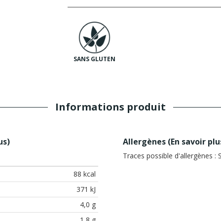
SANS GLUTEN
Informations produit
us
)
Allergènes (
En savoir plu
Traces possible d'allergènes :
S
88 kcal
371 kJ
4,0 g
1,8 g