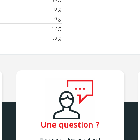
0 g
0 g
12 g
1,8 g
Une question ?
Nous vous aidons volontiers !