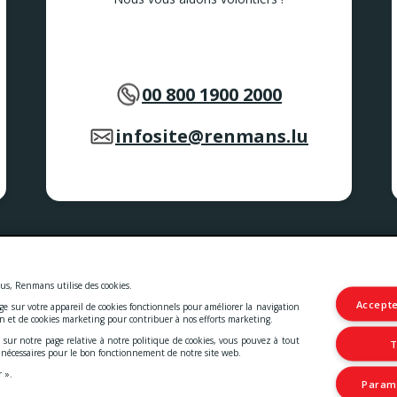
00 800 1900 2000
infosite@renmans.lu
 et les services.
les
-
Deklaratioun zur Barrierefräiheet
us, Renmans utilise des cookies.
Accepte
age sur votre appareil de cookies fonctionnels pour améliorer la navigation
© 2026 Viande Luxembourg S.A.
on et de cookies marketing pour contribuer à nos efforts marketing.
4 Rue Henri M. Schnadt
2530 Luxembourg
 sur notre page relative à notre politique de cookies, vous pouvez à tout
T
TVA: LU15083165
t nécessaires pour le bon fonctionnement de notre site web.
IBAN: LU66 0030 5265 0422 0000
r ».
Paramé