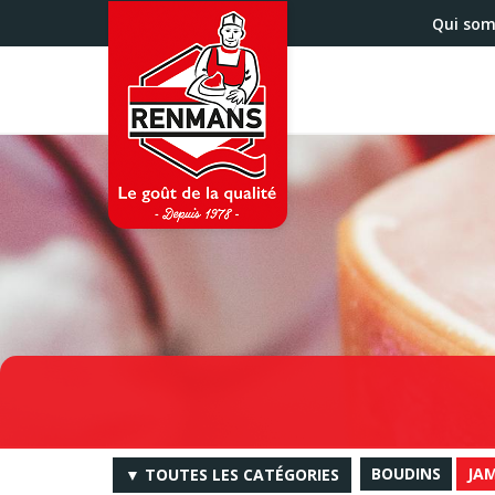
Aller
Qui so
au
contenu
principal
BOUDINS
JA
▼ TOUTES LES CATÉGORIES