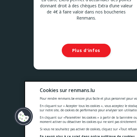
donnant droit à des chèques Extra d’une valeur
de 4€ à faire valoir dans nos boucheries
Renmans.
Plus d'infos
Nos prix comprennent toutes les taxes, la TVA, les droits
Cookies sur renmans.lu
Cookies
-
Confidentialité
-
Conditions généra
Pour rendre renmans.be encore plus facile et plus personnel pour vo
En cliquant sur « Accepter tous les cookies », vous acceptez le stock
sur notre site, de cookies de performance pour analyser son utilisati
En cliquant sur «Paramétrer les cookies » à partir de la bannière ou
moment activer ou désactiver les cookies qui ne sont pas strictemen
Si vous ne souhaitez pas activer de cookies, cliquez sur «Tout refuse
En savoir plus à ce sujet dans notre politique de cookies