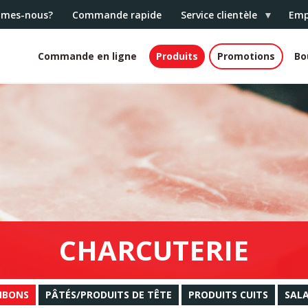
mmes-nous?
Commande rapide
Service clientèle
Emp
Commande en ligne
Produits
Promotions
Bo
White
header
CHARCUTERIE
MBONS
PÂTÉS/PRODUITS DE TÊTE
PRODUITS CUITS
SALA