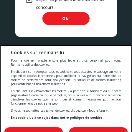
concours
Ok!
Nos prix comprennent toutes les taxes, la TVA, les droits et les
Cookies sur renmans.lu
services.
Pour rendre renmans.be encore plus facile et plus personnel pour vous,
Renmans utilise des cookies.
Cookies
-
Confidentialité
-
Conditions générales
-
En cliquant sur « Accepter tous les cookies », vous acceptez le stockage sur votre
appareil de cookies fonctionnels pour améliorer la navigation sur notre site, de
cookies de performance pour analyser son utilisation et de cookies marketing
pour contribuer à nos efforts marketing.
Deklaratioun zur Barrierefräiheet
En cliquant sur «Paramétrer les cookies » à partir de la bannière ou sur notre
page relative à notre politique de cookies, vous pouvez à tout moment activer ou
désactiver les cookies qui ne sont pas strictement nécessaires pour le bon
fonctionnement de notre site web.
© 2026 Viande Luxembourg S.A.
Si vous ne souhaitez pas activer de cookies, cliquez sur «Tout refuser ».
4 Rue Henri M. Schnadt
2530 Luxembourg
En savoir plus à ce sujet dans notre politique de cookies
TVA: LU15083165
IBAN: LU66 0030 5265 0422 0000