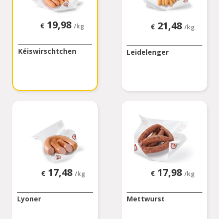
19,98
21,48
€
€
/kg
/kg
Kéiswirschtchen
Leidelenger
17,48
17,98
€
€
/kg
/kg
Lyoner
Mettwurst