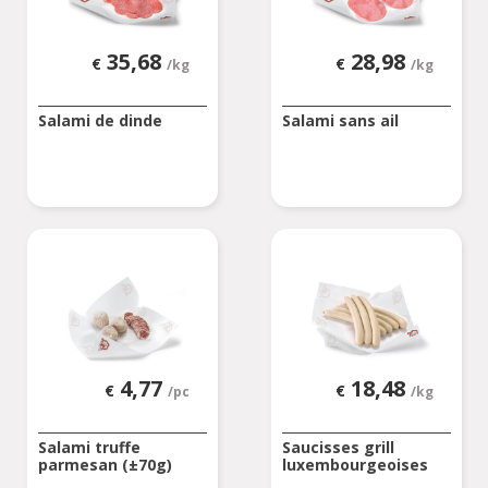
35,68
28,98
€
€
/kg
/kg
Salami de dinde
Salami sans ail
4,77
18,48
€
€
/pc
/kg
Salami truffe
Saucisses grill
parmesan (±70g)
luxembourgeoises