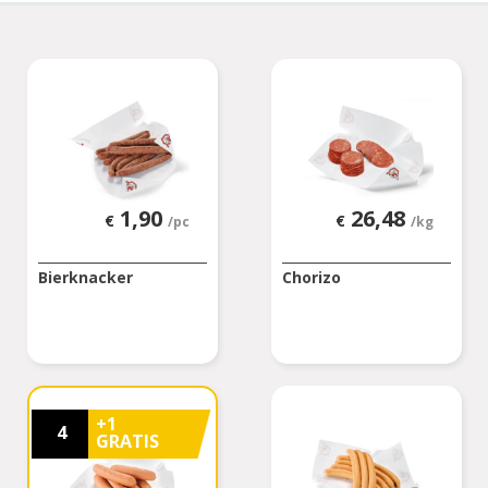
1,90
26,48
€
€
/pc
/kg
Bierknacker
Chorizo
+1
4
GRATIS