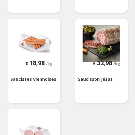
18,98
32,98
€
€
/kg
/kg
Saucisses viennoises
Saucisson Jésus