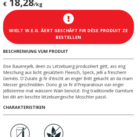
18,28
€
/kg
WIELT W.E.G. ÄERT GESCHÄFT FIR DËSE PRODUIT ZE
BESTELLEN
BESCHREIWUNG VUM PRODUIT
Eise Bauerejelli, deen zu Lëtzebuerg produzéiert gëtt, ass eng
Mëschung aus liicht gesalztem Fleesch, Speck, Jelli a frëschem
Geméis. D'Zutate gi fir d'éischt an enger Britt gekacht an da mam
Messer geschnidden. Dono gi se fir d'Preparatioun vun enger
Jellisterrine mat wäissem Wäin benotzt. Eng traditionelle Garniture
bei déi am beschte lëtzebuergesche Moschter passt.
CHARAKTERISTIKEN