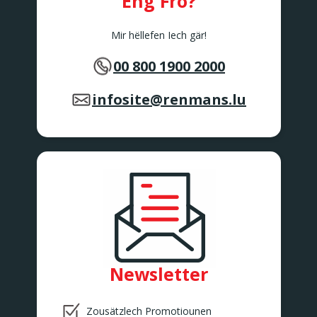
Eng Fro?
Mir hëllefen Iech gär!
00 800 1900 2000
infosite@renmans.lu
Newsletter
Zousätzlech Promotiounen