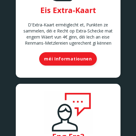
Eis Extra-Kaart
D'Extra-Kaart erméiglecht et, Punkten ze
sammelen, déi e Recht op Extra-Schecke mat
engem Wäert vun 4€ ginn, déi Iech an eise
Renmans-Metzlereien ugerechent gi kënnen
méi Informatiounen