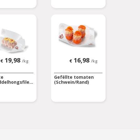
19,98
16,98
€
€
/kg
/kg
te
Gefëllte tomaten
delhongsfile...
(Schwein/Rand)
e