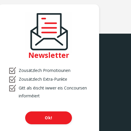
Newsletter
Zousätzlech Promotiounen
Zousätzlech Extra-Punkte
Gitt als éischt iwwer eis Concoursen
informéiert
Ok!