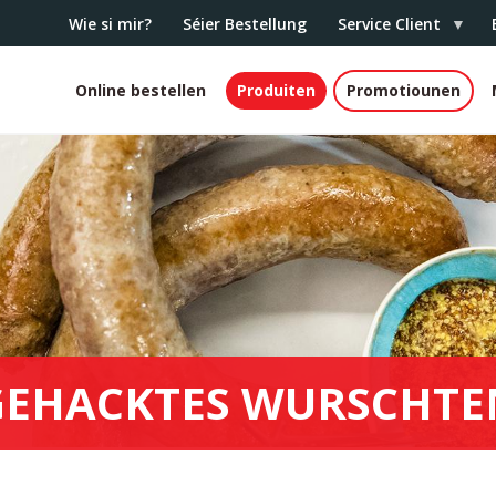
Wie si mir?
Séier Bestellung
Service Client
Online bestellen
Produiten
Promotiounen
White
header
GEHACKTES WURSCHTE