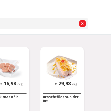
16,98
29,98
€
€
/kg
/kg
k mat Kéis
Broschtfilet vun der
Int