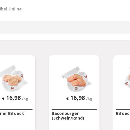
ibel Online
16,98
16,98
€
€
/kg
/kg
ner Bifdeck
Baconburger
Bifdec
(Schwein/Rand)