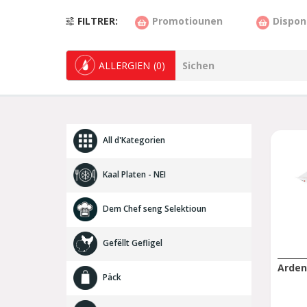
FILTRER
Promotiounen
Dispon
ALLERGIEN
(0)
All d'Kategorien
Kaal Platen - NEI
Dem Chef seng Selektioun
Gefëllt Gefligel
Arden
Päck