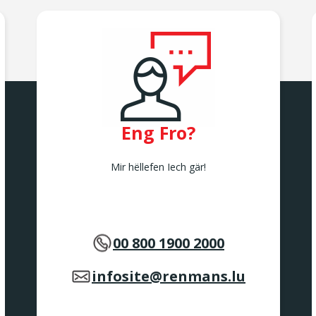
Eng Fro?
Mir hëllefen Iech gär!
00 800 1900 2000
infosite@renmans.lu