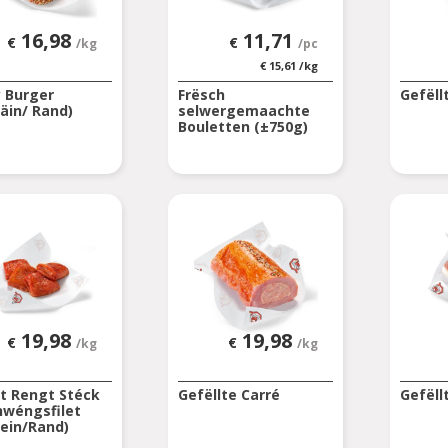
16,98
11,71
€
€
/kg
/pc
€
15,61
/kg
y Burger
Frësch
Gefëll
äin/ Rand)
selwergemaachte
Bouletten (±750g)
19,98
19,98
€
€
/kg
/kg
lt Rengt Stéck
Gefëllte Carré
Gefël
hwéngsfilet
ein/Rand)