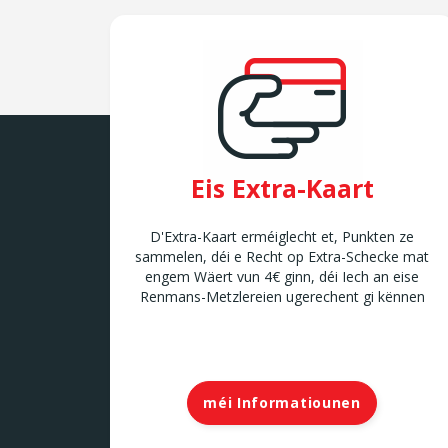
Eis Extra-Kaart
D'Extra-Kaart erméiglecht et, Punkten ze
sammelen, déi e Recht op Extra-Schecke mat
engem Wäert vun 4€ ginn, déi Iech an eise
Renmans-Metzlereien ugerechent gi kënnen
méi Informatiounen