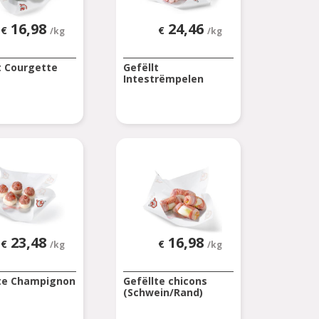
16,98
24,46
€
€
/kg
/kg
t Courgette
Gefëllt
Intestrëmpelen
23,48
16,98
€
€
/kg
/kg
lte Champignon
Gefëllte chicons
(Schwein/Rand)