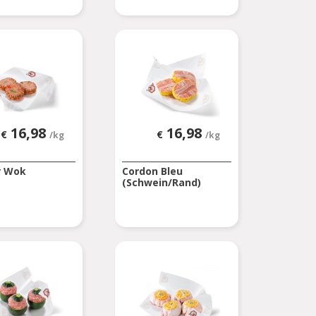
16,98
16,98
€
€
/kg
/kg
r Wok
Cordon Bleu
(Schwein/Rand)