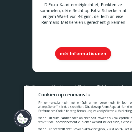
D'Extra-Kaart erméiglecht et, Punkten ze
sammelen, déi e Recht op Extra-Schecke mat
engem Wäert vun 4€ ginn, déi Iech an eise
Renmans-Metzlereien ugerechent gi kënnen
méi Informatiounen
Eis Präisser inkludéieren all Steieren, d'Mehrwäertsteier
Cookien op renmans.lu
Cookies
-
Dateschutzerklärung
-
Allgemeng K
Fir renmans.lu nach méi einfach a méi perséinlech fir Iech
akzeptéieren" klickt, akzeptéiert Dir, dass op Ärem Apparat funktion
Performance-Cookië fir seng Benotzung ze analyséieren a Marketing-
Wann Dir vum Banner oder op eiser Säit iwwer eis Cookiepolitik o
strikt fir de Fonctionnement vun eiser Websäit néideg sinn, aktivéie
Wann Dir net wëllt datt Cookien aktivéiert ginn, klickt op "All refu