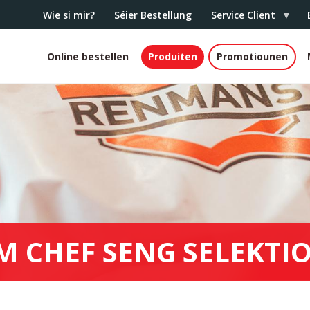
Wie si mir?
Séier Bestellung
Service Client
Online bestellen
Produiten
Promotiounen
White
header
M CHEF SENG SELEKTI