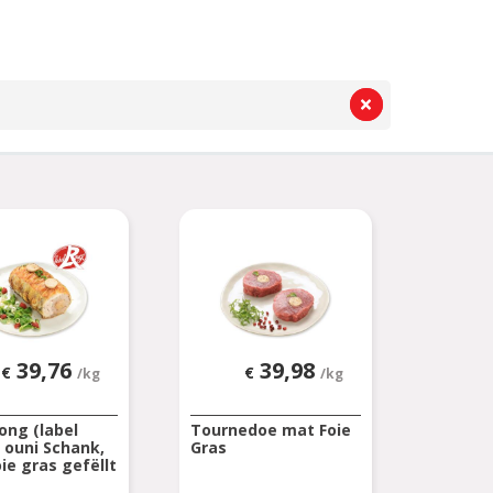
39,76
39,98
€
€
/kg
/kg
ong (label
Tournedoe mat Foie
 ouni Schank,
Gras
ie gras gefëllt