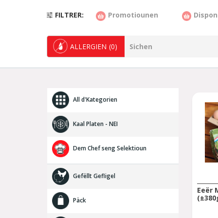
FILTRER
Promotiounen
Dispon
ALLERGIEN
(0)
All d'Kategorien
Kaal Platen - NEI
Dem Chef seng Selektioun
Gefëllt Gefligel
Eeër 
(±380
Päck