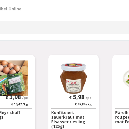
ibel Online
3,98
5,98
€
€
/pc
/pc
€
10,47
/kg
€
47,84
/kg
Meyrishaff
Konfiteiert
Pärelh
g)
sauerkraut mat
rouge)
Elsasser riesling
mat Fo
(125g)