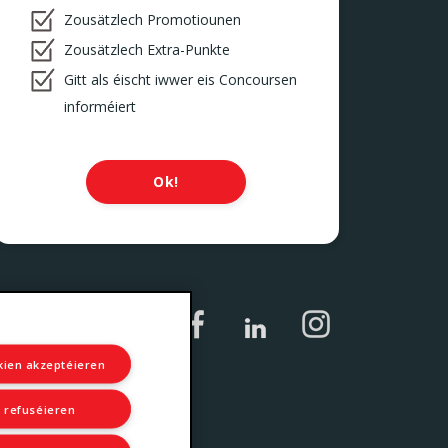
Zousätzlech Promotiounen
Zousätzlech Extra-Punkte
Gitt als éischt iwwer eis Concoursen
informéiert
Ok!
kien akzeptéieren
l refuséieren