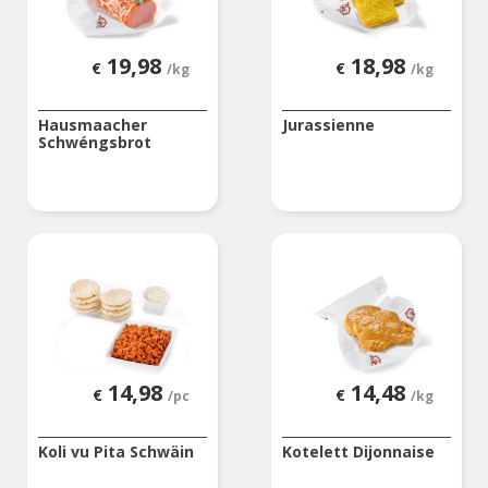
19,98
18,98
€
€
/kg
/kg
Hausmaacher
Jurassienne
Schwéngsbrot
14,98
14,48
€
€
/pc
/kg
Koli vu Pita Schwäin
Kotelett Dijonnaise