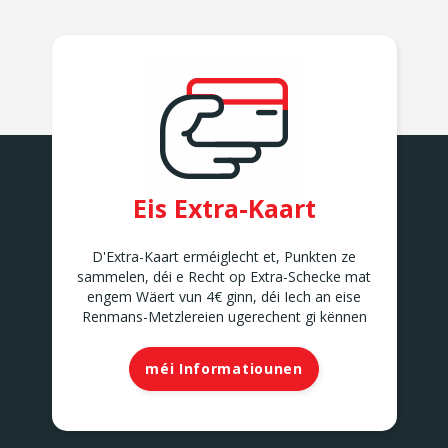
Eis Extra-Kaart
D'Extra-Kaart erméiglecht et, Punkten ze
sammelen, déi e Recht op Extra-Schecke mat
engem Wäert vun 4€ ginn, déi Iech an eise
Renmans-Metzlereien ugerechent gi kënnen
méi Informatiounen