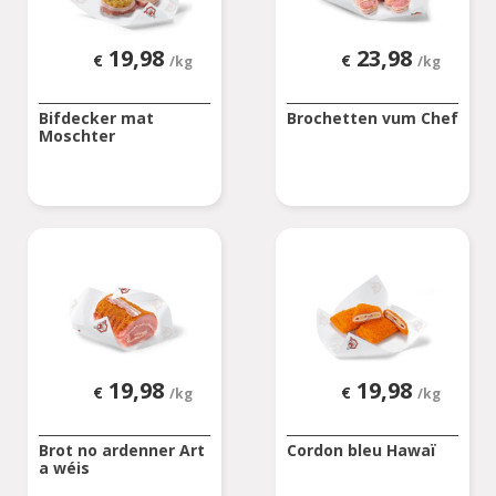
19,98
23,98
€
€
/kg
/kg
Bifdecker mat
Brochetten vum Chef
Moschter
19,98
19,98
€
€
/kg
/kg
Brot no ardenner Art
Cordon bleu Hawaï
a wéis