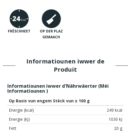
FRËSCHHEET
OP DER PLAZ
GEMAACH
Informatiounen iwwer de
Produit
Informatiounen iwwer d'Nährwäerter (
Méi
Informatiounen
)
Op Basis vun engem Stéck vun ± 100 g
Energie (kcal)
249 kcal
Energie (kJ)
1030 kJ
Fett
20 g