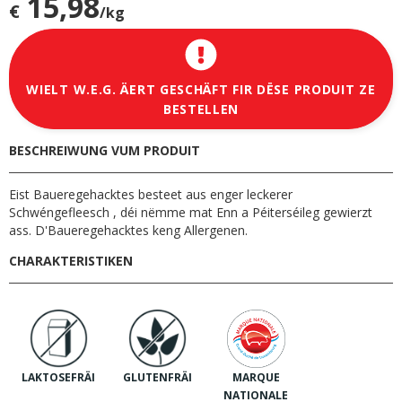
15,98
€
/kg
WIELT W.E.G. ÄERT GESCHÄFT FIR DËSE PRODUIT ZE
BESTELLEN
BESCHREIWUNG VUM PRODUIT
Eist Baueregehacktes besteet aus enger leckerer
Schwéngefleesch , déi nëmme mat Enn a Péiterséileg gewierzt
ass. D'Baueregehacktes keng Allergenen.
CHARAKTERISTIKEN
MARQUE
LAKTOSEFRÄI
GLUTENFRÄI
NATIONALE