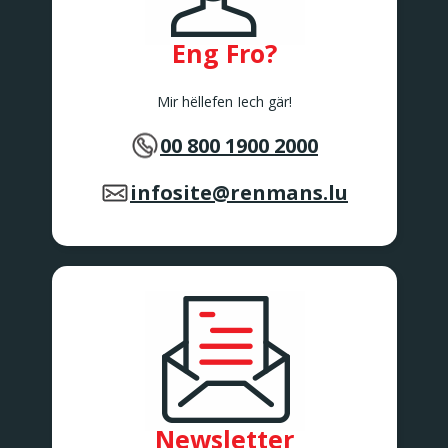
Eng Fro?
Mir hëllefen Iech gär!
00 800 1900 2000
infosite@renmans.lu
Newsletter