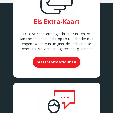
Eis Extra-Kaart
D'Extra-Kaart erméiglecht et, Punkten ze
sammelen, déi e Recht op Extra-Schecke mat
engem Wäert vun 4€ ginn, déi Iech an eise
Renmans-Metzlereien ugerechent gi kënnen
méi Informatiounen