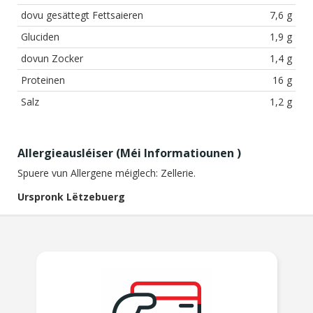
dovu gesättegt Fettsaieren
7,6 g
Gluciden
1,9 g
dovun Zocker
1,4 g
Proteinen
16 g
Salz
1,2 g
Allergieausléiser (
Méi Informatiounen
)
Spuere vun Allergene méiglech:
Zellerie.
Urspronk Lëtzebuerg