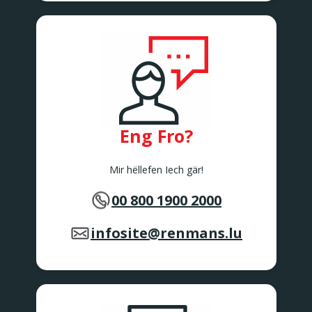
Eng Fro?
Mir hëllefen Iech gär!
00 800 1900 2000
infosite@renmans.lu