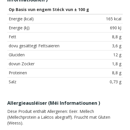
Op Basis vun engem Stéck vun ± 100 g
Energie (kcal)
165 kcal
Energie (kJ)
690 kJ
Fett
8,8 g
dovu gesättegt Fettsaieren
3,6 g
Gluciden
12 g
dovun Zocker
1,8 g
Proteinen
8,8 g
Salz
0,73 g
Allergieausléiser (
Méi Informatiounen
)
Dëse Produit enthält Allergenen:
Eeër. Mëllech
(Mëllechprotein a Laktos abegraff). Fruucht mat Gluten
(Weess).