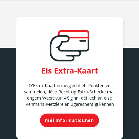
Eis Extra-Kaart
D'Extra-Kaart erméiglecht et, Punkten ze
sammelen, déi e Recht op Extra-Schecke mat
engem Wäert vun 4€ ginn, déi Iech an eise
Renmans-Metzlereien ugerechent gi kënnen
méi Informatiounen