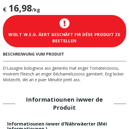
16,98
€
/kg
WIELT W.E.G. ÄERT GESCHÄFT FIR DËSE PRODUIT ZE
BESTELLEN
BESCHREIWUNG VUM PRODUIT
D'Lasagne bolognese ass generéis mat enger Tomatenzooss,
moerem Fleesch an enger Béchamelszooss garnéiert. Eng lecker
Molzecht, déi an e puer Minutte prett ass.
Informatiounen iwwer de
Produit
Informatiounen iwwer d'Nährwäerter (
Méi
Informatiounen
)