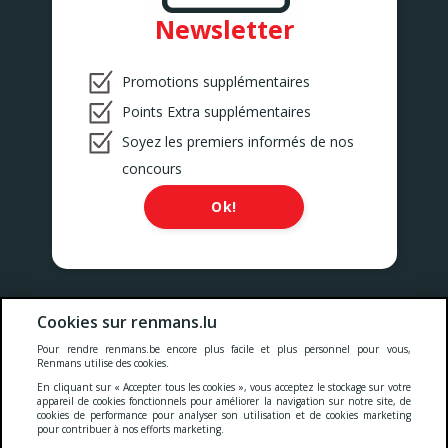
Newsletter
Promotions supplémentaires
Points Extra supplémentaires
Soyez les premiers informés de nos
concours
Ok!
Nos prix comprennent toutes les taxes, la TVA, les droits et les
Cookies sur renmans.lu
services.
Pour rendre renmans.be encore plus facile et plus personnel pour vous,
Renmans utilise des cookies.
Cookies
-
Confidentialité
-
Conditions générales
-
En cliquant sur « Accepter tous les cookies », vous acceptez le stockage sur votre
appareil de cookies fonctionnels pour améliorer la navigation sur notre site, de
cookies de performance pour analyser son utilisation et de cookies marketing
pour contribuer à nos efforts marketing.
Deklaratioun zur Barrierefräiheet