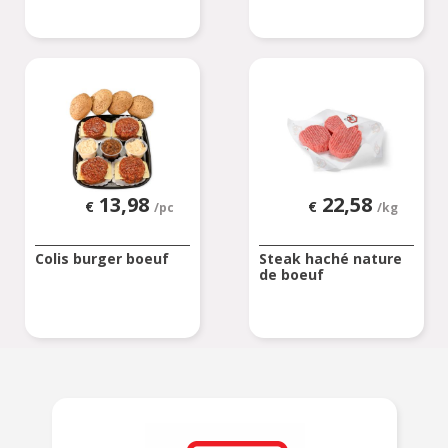
13,98
22,58
€
€
/pc
/kg
Colis burger boeuf
Steak haché nature
de boeuf