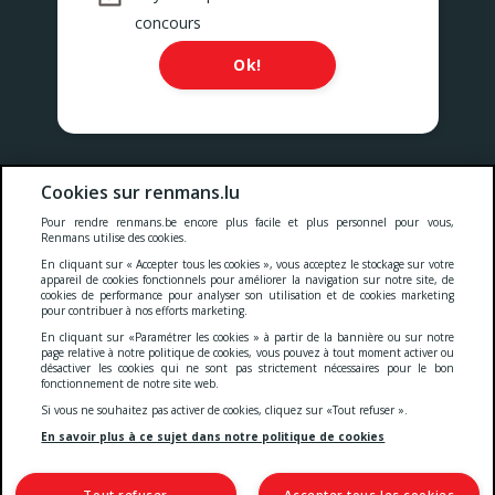
concours
Ok!
Nos prix comprennent toutes les taxes, la TVA, les droits et les
Cookies sur renmans.lu
services.
Pour rendre renmans.be encore plus facile et plus personnel pour vous,
Renmans utilise des cookies.
Cookies
-
Confidentialité
-
Conditions générales
-
En cliquant sur « Accepter tous les cookies », vous acceptez le stockage sur votre
appareil de cookies fonctionnels pour améliorer la navigation sur notre site, de
cookies de performance pour analyser son utilisation et de cookies marketing
pour contribuer à nos efforts marketing.
Deklaratioun zur Barrierefräiheet
En cliquant sur «Paramétrer les cookies » à partir de la bannière ou sur notre
page relative à notre politique de cookies, vous pouvez à tout moment activer ou
désactiver les cookies qui ne sont pas strictement nécessaires pour le bon
fonctionnement de notre site web.
© 2026 Viande Luxembourg S.A.
Si vous ne souhaitez pas activer de cookies, cliquez sur «Tout refuser ».
4 Rue Henri M. Schnadt
2530 Luxembourg
En savoir plus à ce sujet dans notre politique de cookies
TVA: LU15083165
IBAN: LU66 0030 5265 0422 0000
Tout refuser
Accepter tous les cookies