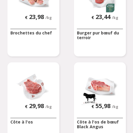
23,98
23,44
€
€
/kg
/kg
Brochettes du chef
Burger pur bœuf du
terroir
29,98
55,98
€
€
/kg
/kg
Côte à l'os
Côte à l'os de bœuf
Black Angus