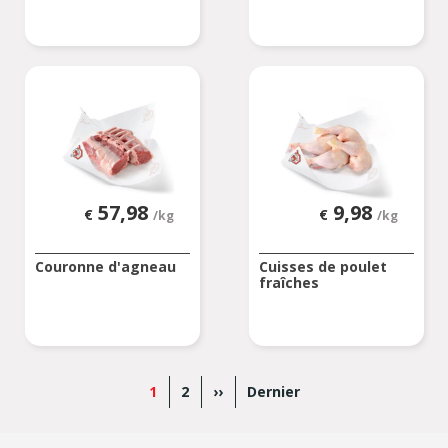
57,98
9,98
€
€
/kg
/kg
Couronne d'agneau
Cuisses de poulet
fraîches
Pagination
Page
1
Page
2
Page
››
Dernière
Dernier
actuelle
suivante
page