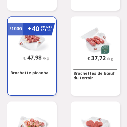
+40
POINTS
/100G
EXTRA
47,98
37,72
€
€
/kg
/kg
Brochette picanha
Brochettes de bœuf
du terroir