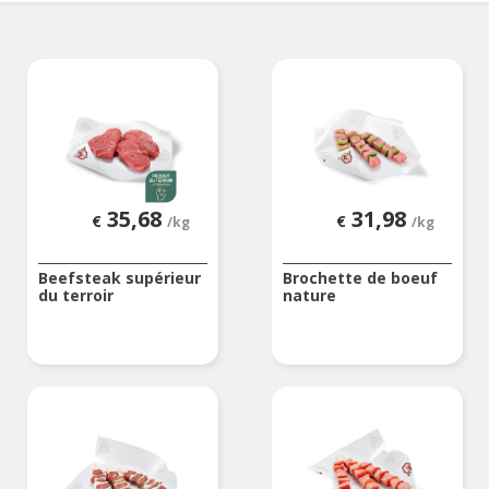
35,68
31,98
€
€
/kg
/kg
Beefsteak supérieur
Brochette de boeuf
du terroir
nature