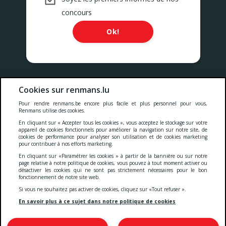
concours
Ok!
Nos prix comprennent toutes les taxes, la TVA, les droits et les
Cookies sur renmans.lu
services.
Pour rendre renmans.be encore plus facile et plus personnel pour vous,
Renmans utilise des cookies.
Cookies
-
Confidentialité
-
Conditions générales
-
En cliquant sur « Accepter tous les cookies », vous acceptez le stockage sur votre
appareil de cookies fonctionnels pour améliorer la navigation sur notre site, de
cookies de performance pour analyser son utilisation et de cookies marketing
pour contribuer à nos efforts marketing.
Deklaratioun zur Barrierefräiheet
En cliquant sur «Paramétrer les cookies » à partir de la bannière ou sur notre
page relative à notre politique de cookies, vous pouvez à tout moment activer ou
désactiver les cookies qui ne sont pas strictement nécessaires pour le bon
fonctionnement de notre site web.
© 2026 Viande Luxembourg S.A.
Si vous ne souhaitez pas activer de cookies, cliquez sur «Tout refuser ».
4 Rue Henri M. Schnadt
2530 Luxembourg
En savoir plus à ce sujet dans notre politique de cookies
TVA: LU15083165
IBAN: LU66 0030 5265 0422 0000