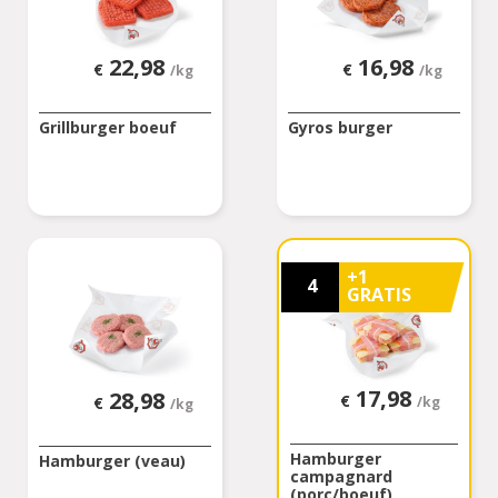
22,98
16,98
€
€
/kg
/kg
Grillburger boeuf
Gyros burger
+1
4
GRATIS
17,98
28,98
€
€
/kg
/kg
Hamburger
Hamburger (veau)
campagnard
(porc/boeuf)