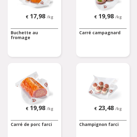
17,98
19,98
€
€
/kg
/kg
Buchette au
Carré campagnard
fromage
19,98
23,48
€
€
/kg
/kg
Carré de porc farci
Champignon farci