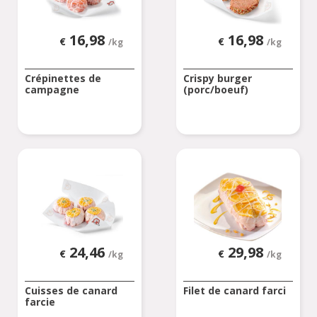
16,98
16,98
€
€
/kg
/kg
Crépinettes de
Crispy burger
campagne
(porc/boeuf)
24,46
29,98
€
€
/kg
/kg
Cuisses de canard
Filet de canard farci
farcie