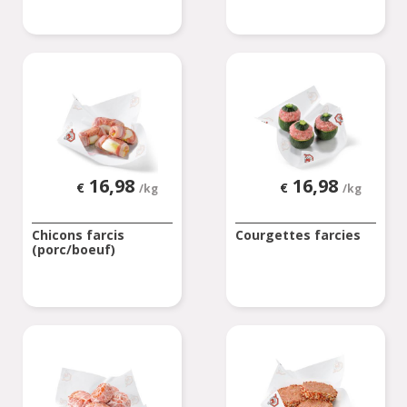
16,98
16,98
€
€
/kg
/kg
Chicons farcis
Courgettes farcies
(porc/boeuf)