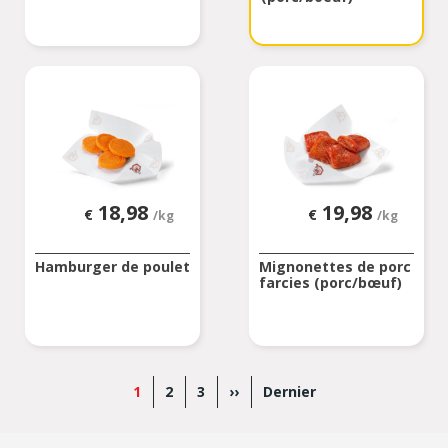
18,98
19,98
€
€
/kg
/kg
Hamburger de poulet
Mignonettes de porc
farcies (porc/bœuf)
Pagination
Page
1
Page
2
Page
3
Page
››
Dernière
Dernier
actuelle
suivante
page