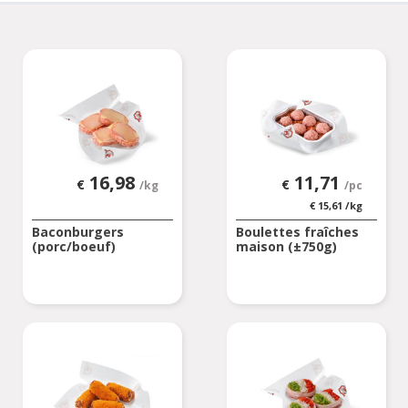
16,98
11,71
€
€
/kg
/pc
€
15,61
/kg
Baconburgers
Boulettes fraîches
(porc/boeuf)
maison (±750g)