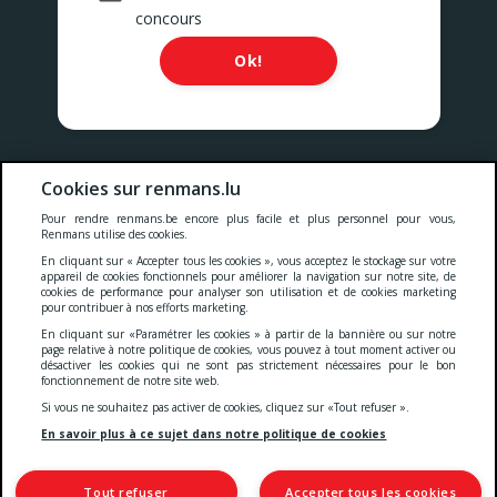
concours
Ok!
Nos prix comprennent toutes les taxes, la TVA, les droits et les
Cookies sur renmans.lu
services.
Pour rendre renmans.be encore plus facile et plus personnel pour vous,
Renmans utilise des cookies.
Cookies
-
Confidentialité
-
Conditions générales
-
En cliquant sur « Accepter tous les cookies », vous acceptez le stockage sur votre
appareil de cookies fonctionnels pour améliorer la navigation sur notre site, de
cookies de performance pour analyser son utilisation et de cookies marketing
pour contribuer à nos efforts marketing.
Deklaratioun zur Barrierefräiheet
En cliquant sur «Paramétrer les cookies » à partir de la bannière ou sur notre
page relative à notre politique de cookies, vous pouvez à tout moment activer ou
désactiver les cookies qui ne sont pas strictement nécessaires pour le bon
fonctionnement de notre site web.
© 2026 Viande Luxembourg S.A.
Si vous ne souhaitez pas activer de cookies, cliquez sur «Tout refuser ».
4 Rue Henri M. Schnadt
2530 Luxembourg
En savoir plus à ce sujet dans notre politique de cookies
TVA: LU15083165
IBAN: LU66 0030 5265 0422 0000
Tout refuser
Accepter tous les cookies