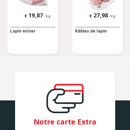
19,87
27,98
€
€
/kg
/kg
Lapin entier
Râbles de lapin
Notre carte Extra