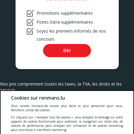
Promotions supplémentaires
Points Extra supplémentaires
Soyez les premiers informés de nos
concours
Ok!
Nos prix comprennent toutes les taxes, la TVA, les droits et les
services.
Cookies sur renmans.lu
Cookies
-
Confidentialité
-
Conditions générales
-
Pour rendre renmans.be encore plus facile et plus personnel pour vous,
Renmans utilise des cookies.
Deklaratioun zur Barrierefräiheet
En cliquant sur « Accepter tous les cookies », vous acceptez le stockage sur votre
appareil de cookies fonctionnels pour améliorer la navigation sur notre site, de
cookies de performance pour analyser son utilisation et de cookies marketing
pour contribuer à nos efforts marketing.