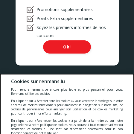
Promotions supplémentaires
Points Extra supplémentaires
Soyez les premiers informés de nos
concours
Ok!
Nos prix comprennent toutes les taxes, la TVA, les droits et les
Cookies sur renmans.lu
services.
Pour rendre renmans.be encore plus facile et plus personnel pour vous,
Renmans utilise des cookies.
Cookies
-
Confidentialité
-
Conditions générales
-
En cliquant sur « Accepter tous les cookies », vous acceptez le stockage sur votre
appareil de cookies fonctionnels pour améliorer la navigation sur notre site, de
cookies de performance pour analyser son utilisation et de cookies marketing
pour contribuer à nos efforts marketing.
Deklaratioun zur Barrierefräiheet
En cliquant sur «Paramétrer les cookies » à partir de la bannière ou sur notre
page relative à notre politique de cookies, vous pouvez à tout moment activer ou
désactiver les cookies qui ne sont pas strictement nécessaires pour le bon
fonctionnement de notre site web.