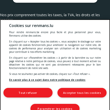
Nos prix comprennent toutes les taxes, la TVA, les droits et les
services.
Cookies sur renmans.lu
Cookies
-
Confidentialité
-
Conditions générales
-
Pour rendre renmans.be encore plus facile et plus personnel pour vous,
Renmans utilise des cookies.
En cliquant sur « Accepter tous les cookies », vous acceptez le stockage sur votre
Deklaratioun zur Barrierefräiheet
appareil de cookies fonctionnels pour améliorer la navigation sur notre site, de
cookies de performance pour analyser son utilisation et de cookies marketing
pour contribuer à nos efforts marketing.
En cliquant sur «Paramétrer les cookies » à partir de la bannière ou sur notre
© 2026 Viande Luxembourg S.A.
page relative à notre politique de cookies, vous pouvez à tout moment activer ou
4 Rue Henri M. Schnadt
désactiver les cookies qui ne sont pas strictement nécessaires pour le bon
2530 Luxembourg
fonctionnement de notre site web.
TVA: LU15083165
Si vous ne souhaitez pas activer de cookies, cliquez sur «Tout refuser ».
IBAN: LU66 0030 5265 0422 0000
En savoir plus à ce sujet dans notre politique de cookies
Tout refuser
Accepter tous les cookies
Paramétrer les cookies