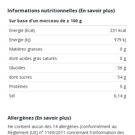
Informations nutritionnelles (
En savoir plus
)
Sur base d'un morceau de ± 100 g
Energie (kcal)
231 kcal
Energie (kJ)
979 kJ
Matières grasses
0 g
dont acides gras saturés
0 g
Glucides
56 g
dont sucres
54 g
Protéines
0 g
Sel
0,14 g
Allergènes (
En savoir plus
)
Ne contient aucun des 14 allergènes (conformément au
Règlement (UE) n° 1169/2011 concernant l\'information des