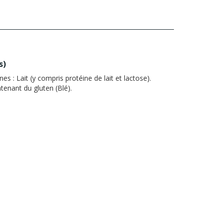
s
)
nes :
Lait (y compris protéine de lait et lactose).
enant du gluten (Blé).