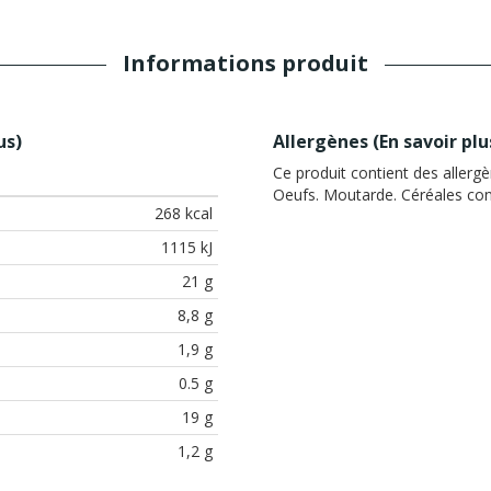
Informations produit
us
)
Allergènes (
En savoir plu
Ce produit contient des allergè
Oeufs. Moutarde. Céréales cont
268 kcal
1115 kJ
21 g
8,8 g
1,9 g
0.5 g
19 g
1,2 g