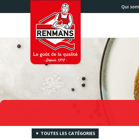
Aller
Qui so
au
contenu
principal
▼ TOUTES LES CATÉGORIES