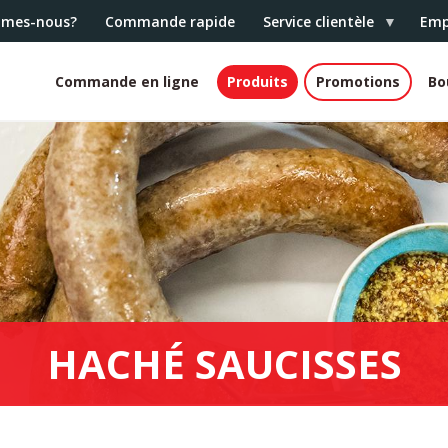
mmes-nous?
Commande rapide
Service clientèle
Emp
Commande en ligne
Produits
Promotions
Bo
White
header
HACHÉ SAUCISSES