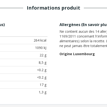
Informations produit
us
)
Allergènes (
En savoir plu
Ne contient aucun des 14 all
1169/2011 concernant l\'info
264 kcal
alimentaires) selon la recette
ne peut jamais être totalement
1090 kJ
Origine Luxembourg
22 g
8,5 g
<0.2 g
<0.2 g
17 g
1,3 g