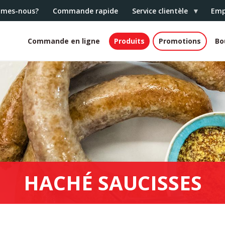
mmes-nous?
Commande rapide
Service clientèle
Emp
Commande en ligne
Produits
Promotions
Bo
White
header
HACHÉ SAUCISSES