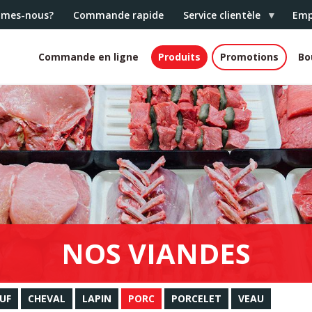
mmes-nous?
Commande rapide
Service clientèle
Emp
Commande en ligne
Produits
Promotions
Bo
White
header
NOS VIANDES
UF
CHEVAL
LAPIN
PORC
PORCELET
VEAU