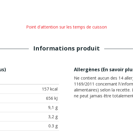
Point d'attention sur les temps de cuisson
Informations produit
us
)
Allergènes (
En savoir plu
Ne contient aucun des 14 all
1169/2011 concernant l\'info
157 kcal
alimentaires) selon la recette
ne peut jamais être totalement
656 kJ
9,1 g
3,2 g
0.3 g