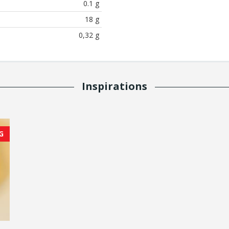
0.1 g
18 g
0,32 g
Inspirations
G