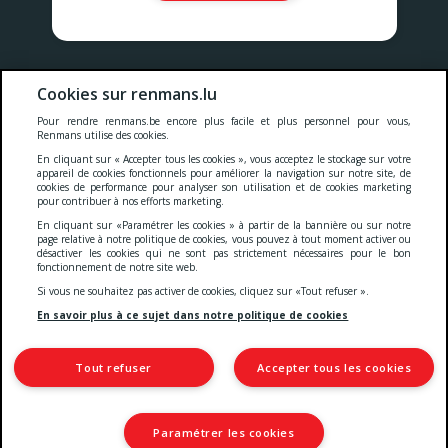
Nos prix comprennent toutes les taxes, la TVA, les droits et les
Cookies sur renmans.lu
services.
Pour rendre renmans.be encore plus facile et plus personnel pour vous,
Renmans utilise des cookies.
Cookies
-
Confidentialité
-
Conditions générales
-
En cliquant sur « Accepter tous les cookies », vous acceptez le stockage sur votre
appareil de cookies fonctionnels pour améliorer la navigation sur notre site, de
cookies de performance pour analyser son utilisation et de cookies marketing
pour contribuer à nos efforts marketing.
Deklaratioun zur Barrierefräiheet
En cliquant sur «Paramétrer les cookies » à partir de la bannière ou sur notre
page relative à notre politique de cookies, vous pouvez à tout moment activer ou
désactiver les cookies qui ne sont pas strictement nécessaires pour le bon
fonctionnement de notre site web.
© 2026 Viande Luxembourg S.A.
Si vous ne souhaitez pas activer de cookies, cliquez sur «Tout refuser ».
4 Rue Henri M. Schnadt
2530 Luxembourg
En savoir plus à ce sujet dans notre politique de cookies
TVA: LU15083165
IBAN: LU66 0030 5265 0422 0000
Tout refuser
Accepter tous les cookies
Paramétrer les cookies