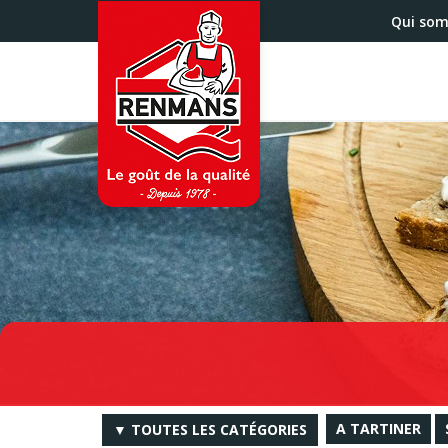
Aller
Qui so
au
contenu
principal
A TARTINER
▼ TOUTES LES CATÉGORIES