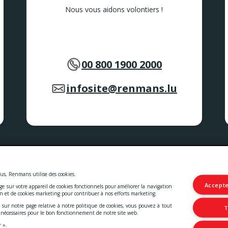
Nous vous aidons volontiers !
00 800 1900 2000
infosite@renmans.lu
 et les services.
les
-
Deklaratioun zur Barrierefräiheet
us, Renmans utilise des cookies.
Accepte
age sur votre appareil de cookies fonctionnels pour améliorer la navigation
© 2026 Viande Luxembourg S.A.
on et de cookies marketing pour contribuer à nos efforts marketing.
4 Rue Henri M. Schnadt
2530 Luxembourg
 sur notre page relative à notre politique de cookies, vous pouvez à tout
T
TVA: LU15083165
t nécessaires pour le bon fonctionnement de notre site web.
IBAN: LU66 0030 5265 0422 0000
r ».