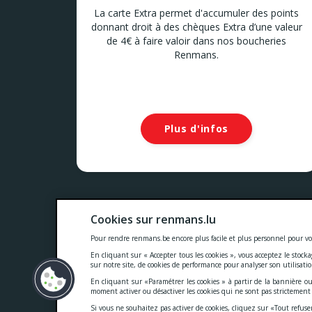
La carte Extra permet d'accumuler des points
donnant droit à des chèques Extra d’une valeur
de 4€ à faire valoir dans nos boucheries
Renmans.
Plus d'infos
Nos prix comprennent toutes les taxes, la TVA, les droits
Cookies sur renmans.lu
Cookies
-
Confidentialité
-
Conditions généra
Pour rendre renmans.be encore plus facile et plus personnel pour vo
En cliquant sur « Accepter tous les cookies », vous acceptez le stock
sur notre site, de cookies de performance pour analyser son utilisati
En cliquant sur «Paramétrer les cookies » à partir de la bannière ou
moment activer ou désactiver les cookies qui ne sont pas strictemen
Si vous ne souhaitez pas activer de cookies, cliquez sur «Tout refuse