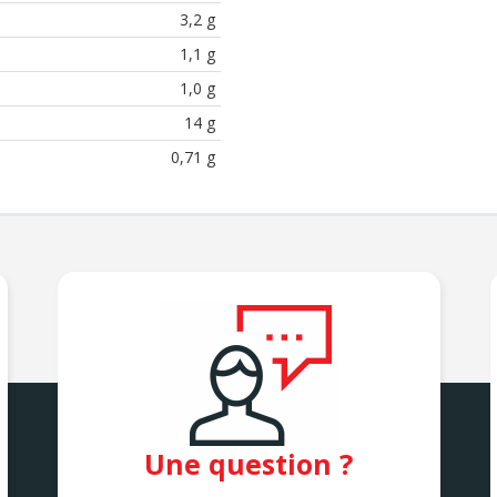
3,2 g
1,1 g
1,0 g
14 g
0,71 g
Une question ?