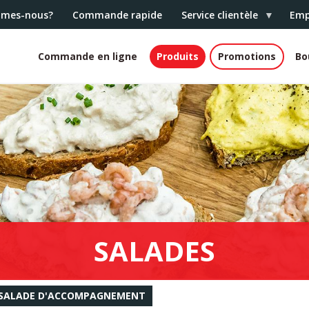
mmes-nous?
Commande rapide
Service clientèle
Emp
Commande en ligne
Produits
Promotions
Bo
White
header
SALADES
SALADE D'ACCOMPAGNEMENT