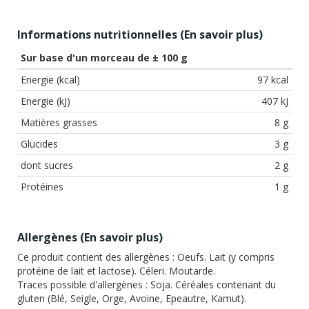
Informations nutritionnelles (
En savoir plus
)
Sur base d'un morceau de ± 100 g
Energie (kcal)
97 kcal
Energie (kJ)
407 kJ
Matières grasses
8 g
Glucides
3 g
dont sucres
2 g
Protéines
1 g
Allergènes (
En savoir plus
)
Ce produit contient des allergènes :
Oeufs. Lait (y compris
protéine de lait et lactose). Céleri. Moutarde.
Traces possible d'allergènes :
Soja. Céréales contenant du
gluten (Blé, Seigle, Orge, Avoine, Epeautre, Kamut).