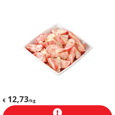
12,73
€
/kg