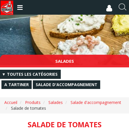
Aller
au
R
contenu
e
principal
c
h
e
r
c
h
e
SALADES
r
▼ TOUTES LES CATÉGORIES
A TARTINER
SALADE D'ACCOMPAGNEMENT
Accueil
Produits
Salades
Salade d'accompagnement
Salade de tomates
SALADE DE TOMATES