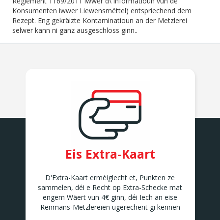
Reglement 1169/2011 iwwer d\'Informatioun vun de
Konsumenten iwwer Liewensmëttel) entspriechend dem
Rezept. Eng gekräizte Kontaminatioun an der Metzlerei
selwer kann ni ganz ausgeschloss ginn..
Eis Extra-Kaart
D'Extra-Kaart erméiglecht et, Punkten ze
sammelen, déi e Recht op Extra-Schecke mat
engem Wäert vun 4€ ginn, déi Iech an eise
Renmans-Metzlereien ugerechent gi kënnen