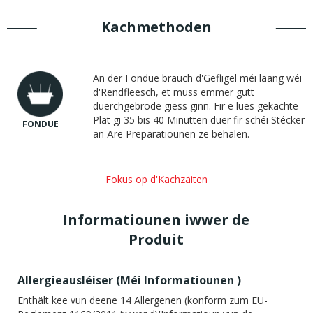
Kachmethoden
An der Fondue brauch d'Gefligel méi laang wéi
d'Rëndfleesch, et muss ëmmer gutt
duerchgebrode giess ginn. Fir e lues gekachte
Plat gi 35 bis 40 Minutten duer fir schéi Stécker
FONDUE
an Äre Preparatiounen ze behalen.
Fokus op d'Kachzäiten
Informatiounen iwwer de
Produit
Allergieausléiser (
Méi Informatiounen
)
Enthält kee vun deene 14 Allergenen (konform zum EU-