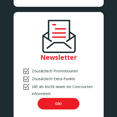
Newsletter
Zousätzlech Promotiounen
Zousätzlech Extra-Punkte
Gitt als éischt iwwer eis Concoursen
informéiert
Ok!