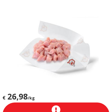
26,98
€
/kg