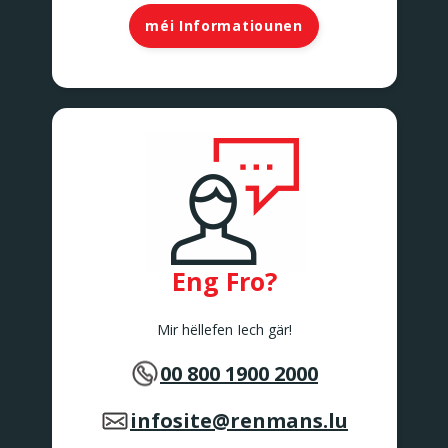
méi Informatiounen
Eng Fro?
Mir hëllefen Iech gär!
00 800 1900 2000
infosite@renmans.lu