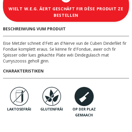
WIELT W.E.G. ÄERT GESCHÄFT FIR DËSE PRODUIT ZE
BESTELLEN
BESCHREIWUNG VUM PRODUIT
Eise Metzler schneit d'Fett an d'Nerve vun de Cuben Dindefilet fir
Fondue komplett eraus. Se kënne fir d'Fondue, awer och fir
Spiisser oder lues gekachte Plate wéi Dindegulasch mat
Curryszooss geholl ginn.
CHARAKTERISTIKEN
LAKTOSEFRÄI
GLUTENFRÄI
OP DER PLAZ
GEMAACH